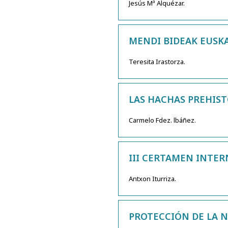
Jesús Mª Alquézar.
MENDI BIDEAK EUSK
Teresita Irastorza.
LAS HACHAS PREHIST
Carmelo Fdez. lbáñez.
III CERTAMEN INTER
Antxon Iturriza.
PROTECCIÓN DE LA 