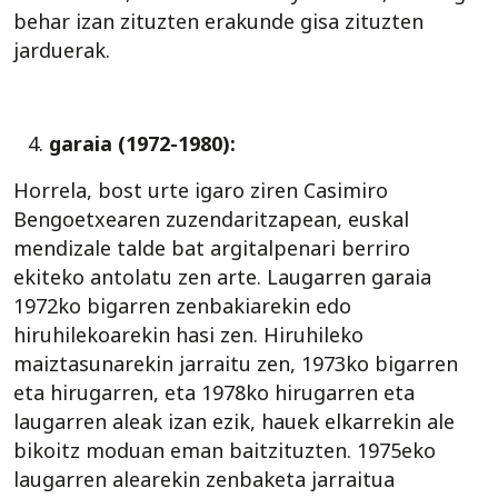
behar izan zituzten erakunde gisa zituzten
jarduerak.
garaia (1972-1980):
Horrela, bost urte igaro ziren Casimiro
Bengoetxearen zuzendaritzapean, euskal
mendizale talde bat argitalpenari berriro
ekiteko antolatu zen arte. Laugarren garaia
1972ko bigarren zenbakiarekin edo
hiruhilekoarekin hasi zen. Hiruhileko
maiztasunarekin jarraitu zen, 1973ko bigarren
eta hirugarren, eta 1978ko hirugarren eta
laugarren aleak izan ezik, hauek elkarrekin ale
bikoitz moduan eman baitzituzten. 1975eko
laugarren alearekin zenbaketa jarraitua