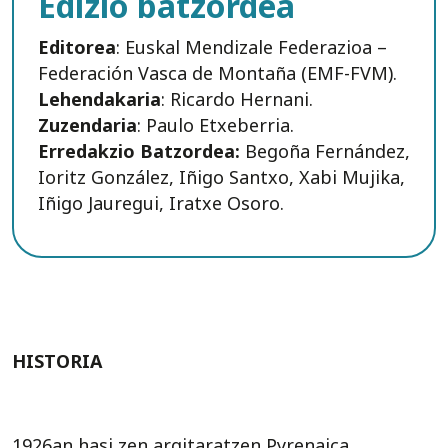
Edizio batzordea
Editorea
: Euskal Mendizale Federazioa –
Federación Vasca de Montaña (EMF-FVM).
Lehendakaria
: Ricardo Hernani.
Zuzendaria
: Paulo Etxeberria.
Erredakzio Batzordea:
Begoña Fernández,
Ioritz González, Iñigo Santxo, Xabi Mujika,
Iñigo Jauregui, Iratxe Osoro.
HISTORIA
1926an hasi zen argitaratzen Pyrenaica