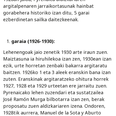
argitalpenaren jarraikortasunak hainbat
gorabehera historiko izan ditu, 5 garai
ezberdinetan sailka daitezkeenak.
garaia (1926-1930):
Lehenengoak jaio zenetik 1930 arte iraun zuen.
Maiztasuna ia hiruhilekoa izan zen, 1930ean izan
ezik, urte horretan zenbaki bakarra argitaratu
baitzen. 1926ko 1 eta 3 aleek eranskin bana izan
zuten. Eranskinak argitaratzeko ohitura horrek
1927, 1928 eta 1929 urteetan ere jarraitu zuen.
Pyrenaicako lehen zuzendari eta sustatzailea
José Ramón Murga bilbotarra izan zen, berak
proposatu zuen aldizkariaren izena. Ondoren,
1928tik aurrera, Manuel de la Sota y Aburto