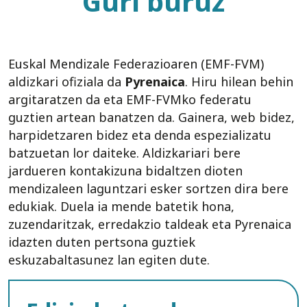
Guri buruz
Euskal Mendizale Federazioaren (EMF-FVM)
aldizkari ofiziala da
Pyrenaica
. Hiru hilean behin
argitaratzen da eta EMF-FVMko federatu
guztien artean banatzen da. Gainera, web bidez,
harpidetzaren bidez eta denda espezializatu
batzuetan lor daiteke. Aldizkariari bere
jardueren kontakizuna bidaltzen dioten
mendizaleen laguntzari esker sortzen dira bere
edukiak. Duela ia mende batetik hona,
zuzendaritzak, erredakzio taldeak eta Pyrenaica
idazten duten pertsona guztiek
eskuzabaltasunez lan egiten dute.