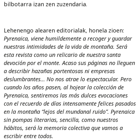
bilbotarra izan zen zuzendaria.
Lehenengo alearen editorialak, honela zioen:
Pyrenaica, viene humildemente a recoger y guardar
nuestras intimidades de la vida de montaña. Será
esta revista como un relicario de nuestra santa
devoción por el monte. Acaso sus páginas no lleguen
a describir hazañas portentosas ni empresas
deslumbrantes… No nos atrae lo espectacular. Pero
cuando los años pasen, al hojear la colección de
Pyrenaica, sentiremos las más dulces evocaciones
con el recuerdo de días intensamente felices pasados
en la montaña “lejos del mundanal ruido”. Pyrenaica
sin pompas literarias, sencilla, como nuestros
hábitos, será la memoria colectiva que vamos a
escribir entre todos.