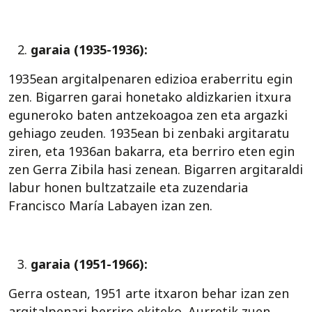
garaia (1935-1936):
1935ean argitalpenaren edizioa eraberritu egin
zen. Bigarren garai honetako aldizkarien itxura
eguneroko baten antzekoagoa zen eta argazki
gehiago zeuden. 1935ean bi zenbaki argitaratu
ziren, eta 1936an bakarra, eta berriro eten egin
zen Gerra Zibila hasi zenean. Bigarren argitaraldi
labur honen bultzatzaile eta zuzendaria
Francisco María Labayen izan zen.
garaia (1951-1966):
Gerra ostean, 1951 arte itxaron behar izan zen
argitalpenari berriro ekiteko. Aurretik zuen