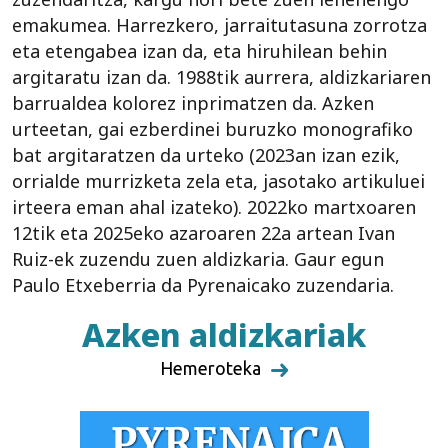
emakumea. Harrezkero, jarraitutasuna zorrotza
eta etengabea izan da, eta hiruhilean behin
argitaratu izan da. 1988tik aurrera, aldizkariaren
barrualdea kolorez inprimatzen da. Azken
urteetan, gai ezberdinei buruzko monografiko
bat argitaratzen da urteko (2023an izan ezik,
orrialde murrizketa zela eta, jasotako artikuluei
irteera eman ahal izateko). 2022ko martxoaren
12tik eta 2025eko azaroaren 22a artean Ivan
Ruiz-ek zuzendu zuen aldizkaria. Gaur egun
Paulo Etxeberria da Pyrenaicako zuzendaria.
Azken aldizkariak
Hemeroteka