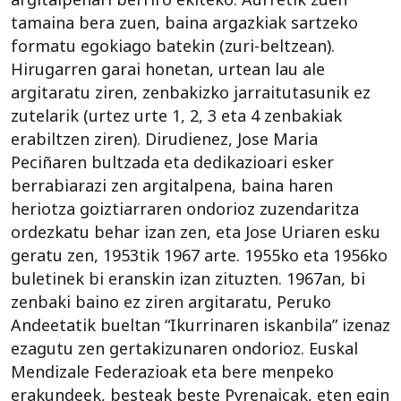
tamaina bera zuen, baina argazkiak sartzeko
formatu egokiago batekin (zuri-beltzean).
Hirugarren garai honetan, urtean lau ale
argitaratu ziren, zenbakizko jarraitutasunik ez
zutelarik (urtez urte 1, 2, 3 eta 4 zenbakiak
erabiltzen ziren). Dirudienez, Jose Maria
Peciñaren bultzada eta dedikazioari esker
berrabiarazi zen argitalpena, baina haren
heriotza goiztiarraren ondorioz zuzendaritza
ordezkatu behar izan zen, eta Jose Uriaren esku
geratu zen, 1953tik 1967 arte. 1955ko eta 1956ko
buletinek bi eranskin izan zituzten. 1967an, bi
zenbaki baino ez ziren argitaratu, Peruko
Andeetatik bueltan “Ikurrinaren iskanbila” izenaz
ezagutu zen gertakizunaren ondorioz. Euskal
Mendizale Federazioak eta bere menpeko
erakundeek, besteak beste Pyrenaicak, eten egin