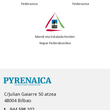
Federazioa
Federazioa
Mendi eta Eskalada Kirolen
Napar Federakundea
C/Julian Gaiarre 50 atzea
48004 Bilbao
944 598 102