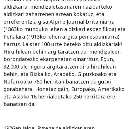
aldizkaria, mendizaletasunaren nazioarteko
aldizkari zaharrenen artean kokatuz, eta
erreferentzia gisa Alpine Journal britainiarra
(1863ko munduko lehen aldizkari espezifikoa) eta
Peñalara (1913ko lehen argitalpen espainiarra)
hartuz. Laister 100 urte beteko ditu aldizkariak!
Hiru hilean behin argitaratzen da, mendizaleen
borondatezko ekarpenetan oinarrituz. Egun,
32.000 ale inguru argitaratzen dira hiruhilean
behin, eta Bizkaiko, Arabako, Gipuzkoako eta
Nafarroako 750 herritan banatzen da gutxi
gorabehera. Honetaz gain, Europako, Amerikako
eta Asiako 16 herrialdetako 250 herritara ere
banatzen da.
1926an jaioa, Pyrenaica aldizkariaren