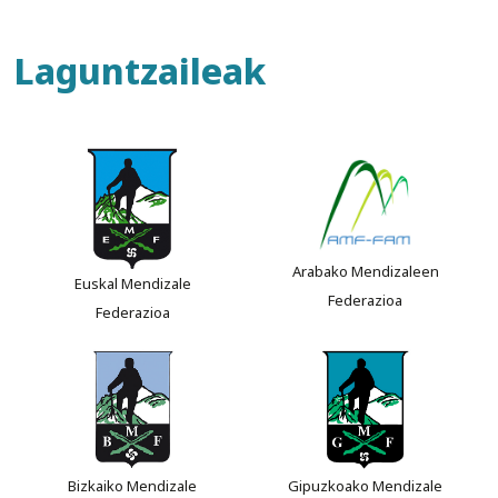
Laguntzaileak
Arabako Mendizaleen
Euskal Mendizale
Federazioa
Federazioa
Bizkaiko Mendizale
Gipuzkoako Mendizale