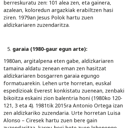
berreskuratu zen: 101 alea zen, eta gainera,
azalean, koloredun argazkiak erabiltzen hasi
ziren. 1979an Jesus Polok hartu zuen
aldizkariaren zuzendaritza.
garaia (1980-gaur egun arte):
1980an, argitalpena eten gabe, aldizkariaren
tamaina aldatu zenean eman zen hasitzat
aldizkariaren bosgarren garaia egungo
formatuarekin. Lehen urte horretan, euskal
espedizioak Everest konkistatu zuenean, zenbaki
bikoitza eskaini zion balentria honi (1980ko 120-
121, 3 eta 4). 1981tik 2015ra Antonio Ortega izan
zen aldizkariko zuzendaria. Urte horretan Luisa
Alonso – Ciresek hartu zuen bere gain
zuzendaritza, kargu hori bete zuen lehenengo