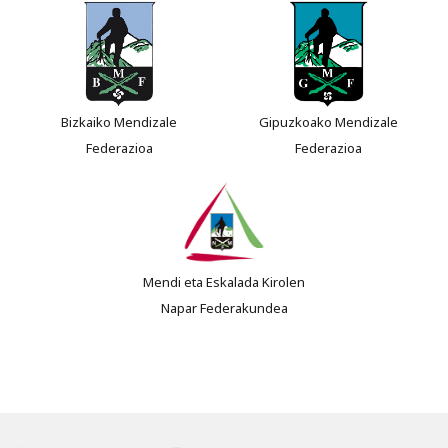
Bizkaiko Mendizale
Gipuzkoako Mendizale
Federazioa
Federazioa
Mendi eta Eskalada Kirolen
Napar Federakundea