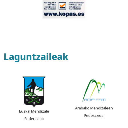
Laguntzaileak
Arabako Mendizaleen
Euskal Mendizale
Federazioa
Federazioa