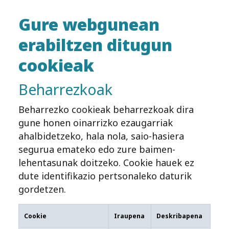
Gure webgunean
erabiltzen ditugun
cookieak
Beharrezkoak
Beharrezko cookieak beharrezkoak dira
gune honen oinarrizko ezaugarriak
ahalbidetzeko, hala nola, saio-hasiera
segurua emateko edo zure baimen-
lehentasunak doitzeko. Cookie hauek ez
dute identifikazio pertsonaleko daturik
gordetzen.
Cookie
Iraupena
Deskribapena