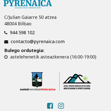
C/Julian Gaiarre 50 atzea
48004 Bilbao
944 598 102
contacto@pyrenaica.com
Bulego ordutegia:
astelehenetik asteazkenera (16:00-19:00)