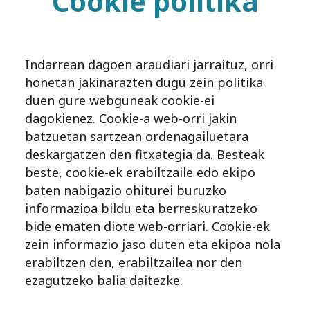
Cookie politika
Indarrean dagoen araudiari jarraituz, orri
honetan jakinarazten dugu zein politika
duen gure webguneak cookie-ei
dagokienez. Cookie-a web-orri jakin
batzuetan sartzean ordenagailuetara
deskargatzen den fitxategia da. Besteak
beste, cookie-ek erabiltzaile edo ekipo
baten nabigazio ohiturei buruzko
informazioa bildu eta berreskuratzeko
bide ematen diote web-orriari. Cookie-ek
zein informazio jaso duten eta ekipoa nola
erabiltzen den, erabiltzailea nor den
ezagutzeko balia daitezke.