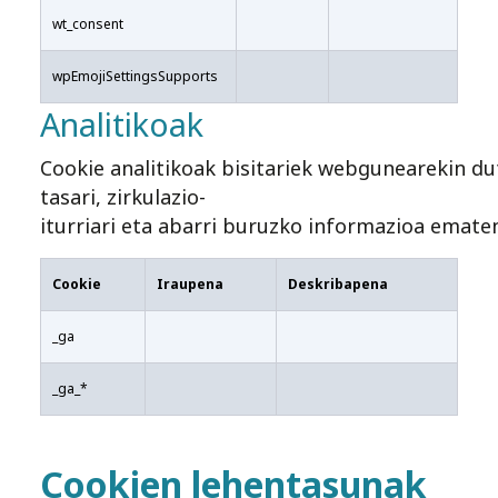
wt_consent
wpEmojiSettingsSupports
Analitikoak
Cookie analitikoak bisitariek webgunearekin dut
tasari, zirkulazio-
iturriari eta abarri buruzko informazioa emate
Cookie
Iraupena
Deskribapena
_ga
_ga_*
Cookien lehentasunak