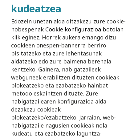
kudeatzea
Edozein unetan alda ditzakezu zure cookie-
hobespenak
Cookie konfigurazioa
botoian
klik eginez. Horrek aukera emango dizu
cookieen onespen-bannerra berriro
bisitatzeko eta zure lehentasunak
aldatzeko edo zure baimena berehala
kentzeko. Gainera, nabigatzaileek
webguneek erabiltzen dituzten cookieak
blokeatzeko eta ezabatzeko hainbat
metodo eskaintzen dituzte. Zure
nabigatzailearen konfigurazioa alda
dezakezu cookieak
blokeatzeko/ezabatzeko. Jarraian, web-
nabigatzaile nagusien cookieak nola
kudeatu eta ezabatzeko laguntza-