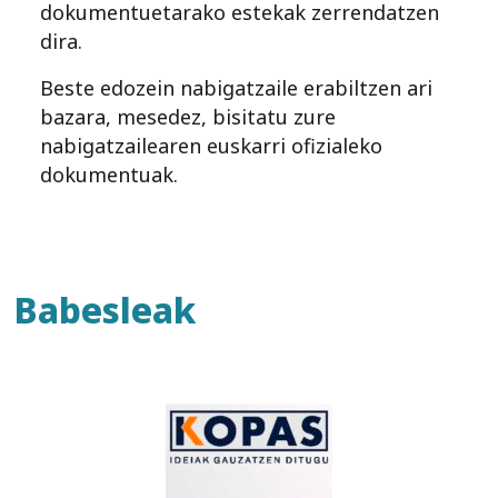
dokumentuetarako estekak zerrendatzen
dira.
Beste edozein nabigatzaile erabiltzen ari
bazara, mesedez, bisitatu zure
nabigatzailearen euskarri ofizialeko
dokumentuak.
Babesleak