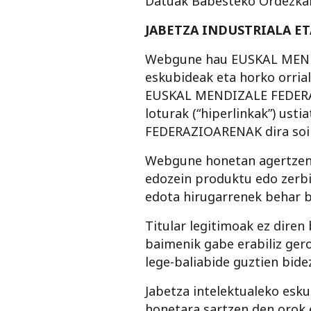
Datuak Babesteko Ordezkar
JABETZA INDUSTRIALA E
Webgune hau EUSKAL MENDI
eskubideak eta horko orrial
EUSKAL MENDIZALE FEDERAZI
loturak (“hiperlinkak”) us
FEDERAZIOARENAK dira soili
Webgune honetan agertzen d
edozein produktu edo zerb
edota hirugarrenek behar b
Titular legitimoak ez diren
baimenik gabe erabiliz ger
lege-baliabide guztien bidez
Jabetza intelektualeko es
honetara sartzen den orok 