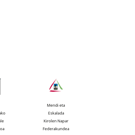
Mendi eta
ako
Eskalada
le
Kirolen Napar
ioa
Federakundea