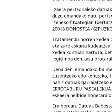
Izaera pertsonaleko datua
duzu emandako datu perts
izeneko fitxategian txerta
20018 DONOSTIA (GIPUZKO
Tratamendu horren xedea po
eta zure eskaria kudeatzea e
xedea kontuan hartuta, be
legitimoa den kasu orotara
Dena den, emandako baimen
zuzentzeko edo kentzeko, 
nahiz datuak garraiatzeko e
ERROTABURU PASEALEKUA 1-3
eskaera helbide honetara 
Era berean, Datuak Babeste