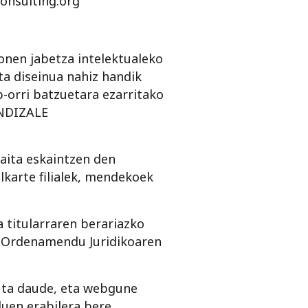
onsulting.org
en jabetza intelektualeko
ta diseinua nahiz handik
orri batzuetara ezarritako
ENDIZALE
aita eskaintzen den
karte filialek, mendekoek
 titularraren berariazko
o Ordenamendu Juridikoaren
uta daude, eta webgune
uen erabilera bere