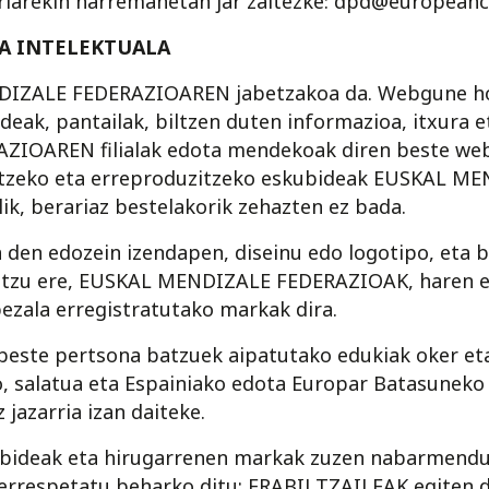
iarekin harremanetan jar zaitezke: dpd@europeanc
TA INTELEKTUALA
ZALE FEDERAZIOAREN jabetzakoa da. Webgune hon
deak, pantailak, biltzen duten informazioa, itxura e
OAREN filialak edota mendekoak diren beste web-
tiatzeko eta erreproduzitzeko eskubideak EUSKAL M
k, berariaz bestelakorik zehazten ez bada.
en edozein izendapen, diseinu edo logotipo, eta b
itzu ere, EUSKAL MENDIZALE FEDERAZIOAK, haren el
ezala erregistratutako markak dira.
 beste pertsona batzuek aipatutako edukiak oker eta
o, salatua eta Espainiako edota Europar Batasunek
 jazarria izan daiteke.
kubideak eta hirugarrenen markak zuzen nabarmend
errespetatu beharko ditu; ERABILTZAILEAK egiten d