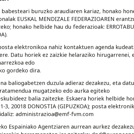
k babesteari buruzko araudiaren kariaz, honako ho
onalak EUSKAL MENDIZALE FEDERAZIOAREN erantzu
tzeko; honako helbide hau du federazioak: ERROTAB
A).
sta elektronikoa nahiz kontaktuen agenda kudeatz
re. Datu horiek ez zaizkie helaraziko hirugarrenei, 
harrezkoa edo
ko gordeko dira.
a baliogabetzen duzula adieraz dezakezu, eta datu
tratamendua mugatzeko edo aurka egiteko
skubideez balia zaitezke. Eskaera horiek helbide ho
, 20018 DONOSTIA (GIPUZKOA); posta elektroniko 
bidaliz: administrazioa@emf-fvm.com
ko Espainiako Agentziaren aurrean aurkez dezakez