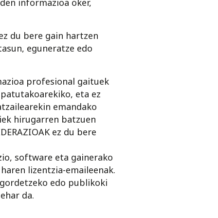
den informazioa oker,
z du bere gain hartzen
tasun, eguneratze edo
zioa profesional gaituek
aipatutakoarekiko, eta ez
lgatzailearekin emandako
ek hirugarren batzuen
FEDERAZIOAK ez du bere
zio, software eta gainerako
aren lizentzia-emaileenak.
 gordetzeko edo publikoki
ehar da.