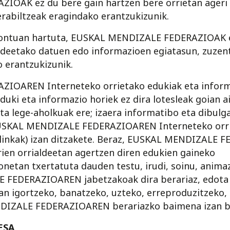
OAK ez du bere gain hartzen bere orrietan ageri 
erabiltzeak eragindako erantzukizunik.
ontuan hartuta, EUSKAL MENDIZALE FEDERAZIOAK e
ldeetako datuen edo informazioen egiatasun, zuzen
 erantzukizunik.
OAREN Interneteko orrietako edukiak eta informa
eduki eta informazio horiek ez dira lotesleak goian 
z eta lege-aholkuak ere; izaera informatibo eta dibu
 EUSKAL MENDIZALE FEDERAZIOAREN Interneteko orri
 (linkak) izan ditzakete. Beraz, EUSKAL MENDIZALE 
rien orrialdeetan agertzen diren edukien gaineko
netan txertatuta dauden testu, irudi, soinu, anima
FEDERAZIOAREN jabetzakoak dira berariaz, edota h
ean igortzeko, banatzeko, uzteko, erreproduzitzeko,
NDIZALE FEDERAZIOAREN berariazko baimena izan b
ESA