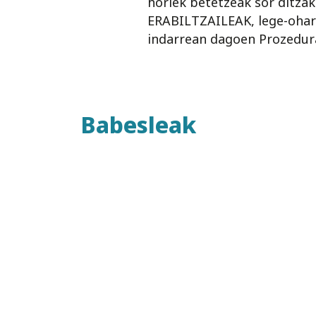
horiek betetzeak sor ditza
ERABILTZAILEAK, lege-ohar 
indarrean dagoen Prozedura
Babesleak