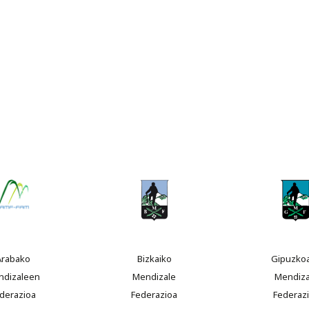
Arabako
Bizkaiko
Gipuzko
ndizaleen
Mendizale
Mendiza
derazioa
Federazioa
Federaz