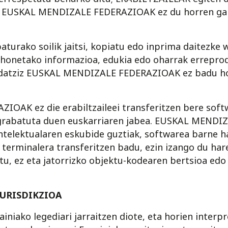
a EUSKAL MENDIZALE FEDERAZIOAK ez du horren gai
baturako soilik jaitsi, kopiatu edo inprima daitezk
netako informazioa, edukia edo oharrak erreprodu
 idatziz EUSKAL MENDIZALE FEDERAZIOAK ez badu h
AK ez die erabiltzaileei transferitzen bere softw
a grabatuta duen euskarriaren jabea. EUSKAL MEND
intelektualaren eskubide guztiak, softwarea barne ha
 terminalera transferitzen badu, ezin izango du har
tu, ez eta jatorrizko objektu-kodearen bertsioa ed
JURISDIKZIOA
iniako legediari jarraitzen diote, eta horien interpr