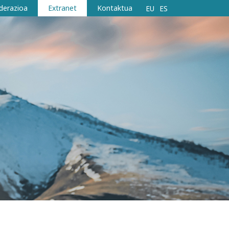
derazioa
Extranet
Kontaktua
EU
ES