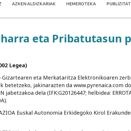
Z
AZKEN ALDIZKARIAK
HEMEROTEKA
PUBLIZITA
harra eta Pribatutasun p
02 Legea)
 Gizartearen eta Merkataritza Elektronikoaren zerb
ak betetzeko, jakinarazten da www.pyrenaica.com 
jabetzakoa dela (IFK:G20126447; helbidea: ERRO
A).
IOA Euskal Autonomia Erkidegoko Kirol Erakundee