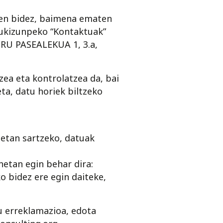
nen bidez, baimena ematen
kizunpeko “Kontaktuak”
URU PASEALEKUA 1, 3.a,
ea eta kontrolatzea da, bai
eta, datu horiek biltzeko
etan sartzeko, datuak
netan egin behar dira:
bidez ere egin daiteke,
u erreklamazioa, edota