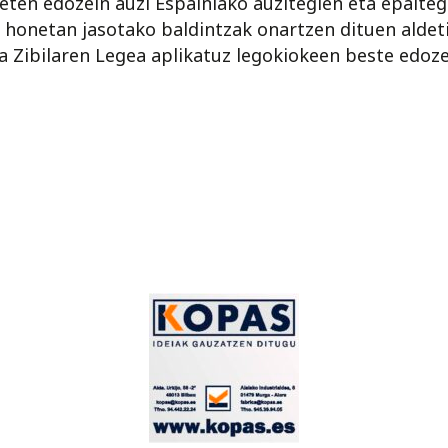
keten edozein auzi Espainiako auzitegien eta epaite
honetan jasotako baldintzak onartzen dituen aldetik
 Zibilaren Legea aplikatuz legokiokeen beste edoz