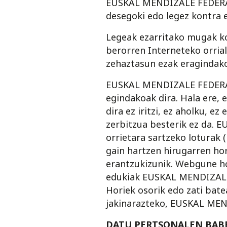
EUSKAL MENDIZALE FEDERAZI
desegoki edo legez kontra 
Legeak ezarritako mugak k
berorren Interneteko orria
zehaztasun ezak eragindako
EUSKAL MENDIZALE FEDERAZI
egindakoak dira. Hala ere, 
dira ez iritzi, ez aholku, e
zerbitzua besterik ez da.
orrietara sartzeko loturak
gain hartzen hirugarren ho
erantzukizunik. Webgune ho
edukiak EUSKAL MENDIZALE 
Horiek osorik edo zati bat
jakinarazteko, EUSKAL ME
DATU PERTSONALEN BAB