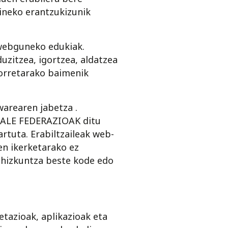
neko erantzukizunik
e webguneko edukiak.
zitzea, igortzea, aldatzea
orretarako baimenik
arearen jabetza .
IZALE FEDERAZIOAK ditu
rtuta. Erabiltzaileak web-
en ikerketarako ez
o hizkuntza beste kode edo
etazioak, aplikazioak eta