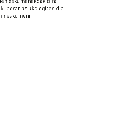
gien eskumenekoak dira.
, berariaz uko egiten dio
ein eskumeni.