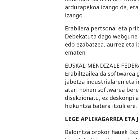
ardurapekoa izango da, et
izango.
Erabilera pertsonal eta pri
Debekatuta dago webgune ho
edo ezabatzea, aurrez eta
ematen.
EUSKAL MENDIZALE FEDERAZIO
Erabiltzailea da software
jabetza industrialaren eta 
atari honen softwarea bere
disekzionatu, ez deskonpila
hizkuntza batera itzuli ere.
LEGE APLIKAGARRIA ETA 
Baldintza orokor hauek Espa