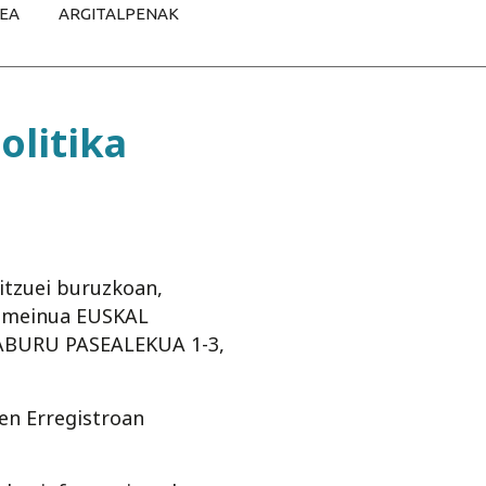
TEA
ARGITALPENAK
olitika
itzuei buruzkoan,
domeinua EUSKAL
TABURU PASEALEKUA 1-3,
n Erregistroan