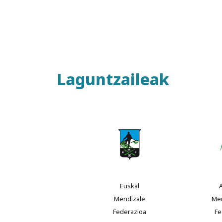
Laguntzaileak
Euskal
Mendizale
Me
Federazioa
Fe