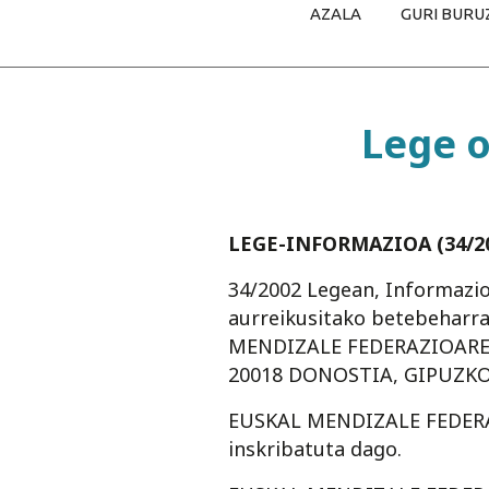
AZALA
GURI BURU
Lege o
LEGE-INFORMAZIOA (34/20
34/2002 Legean, Informazio
aurreikusitako betebeharr
MENDIZALE FEDERAZIOAREN 
20018 DONOSTIA, GIPUZKO
EUSKAL MENDIZALE FEDERAZ
inskribatuta dago.