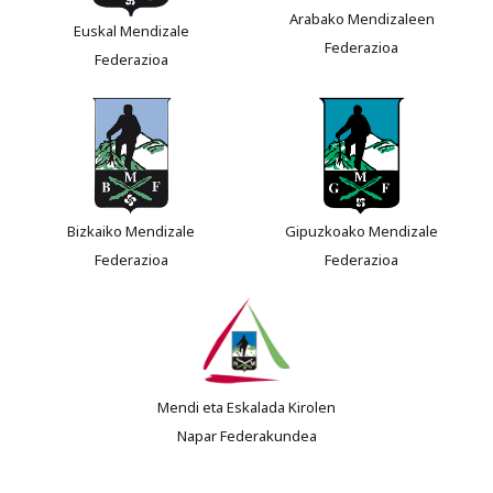
Arabako Mendizaleen
Euskal Mendizale
Federazioa
Federazioa
Bizkaiko Mendizale
Gipuzkoako Mendizale
Federazioa
Federazioa
Mendi eta Eskalada Kirolen
Napar Federakundea