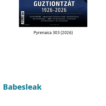
Pyrenaica 303 (2026)
Babesleak