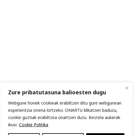
Zure pribatutasuna balioesten dugu
Webgune honek cookieak erabiltzen ditu gure webgunean
esperientzia onena lortzeko. ONARTU klikatzen baduzu,
cookie guztiak erabiltzea onartzen duzu. Bestela aukerak
ikusi.
Cookie Politika