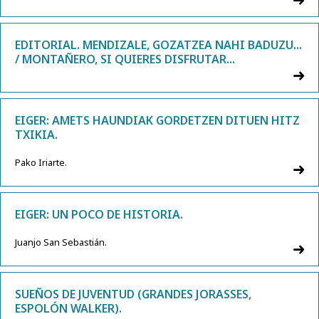
EDITORIAL. MENDIZALE, GOZATZEA NAHI BADUZU...
/ MONTAÑERO, SI QUIERES DISFRUTAR...
EIGER: AMETS HAUNDIAK GORDETZEN DITUEN HITZ
TXIKIA.
Pako Iriarte.
EIGER: UN POCO DE HISTORIA.
Juanjo San Sebastián.
SUEÑOS DE JUVENTUD (GRANDES JORASSES,
ESPOLÓN WALKER).