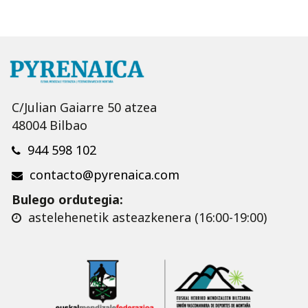
C/Julian Gaiarre 50 atzea
48004 Bilbao
944 598 102
contacto@pyrenaica.com
Bulego ordutegia:
astelehenetik asteazkenera (16:00-19:00)