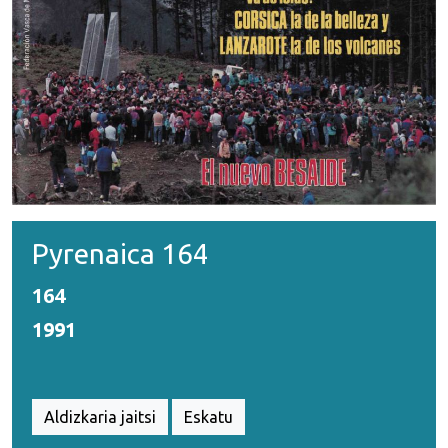
Pyrenaica 164
164
1991
Aldizkaria jaitsi
Eskatu