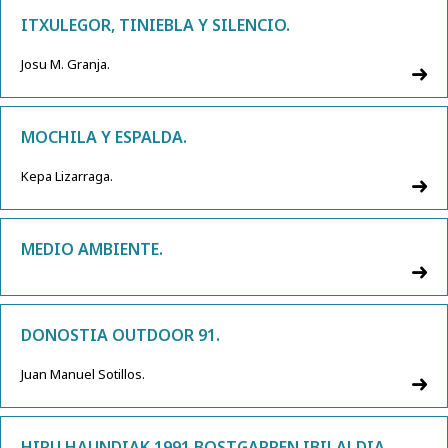
ITXULEGOR, TINIEBLA Y SILENCIO.
Josu M. Granja.
MOCHILA Y ESPALDA.
Kepa Lizarraga.
MEDIO AMBIENTE.
DONOSTIA OUTDOOR 91.
Juan Manuel Sotillos.
HIRU HAUNDIAK 1991 BOSTGARREN IBILALDIA.