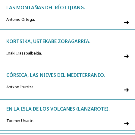
LAS MONTAÑAS DEL RÍO LIJIANG.
Antonio Ortega.
KORTSIKA, USTEKABE ZORAGARRIA.
Iñaki Irazabalbeitia.
CÓRSICA, LAS NIEVES DEL MEDITERRANEO.
Antxon Iturriza.
EN LA ISLA DE LOS VOLCANES (LANZAROTE).
Txomin Uriarte.