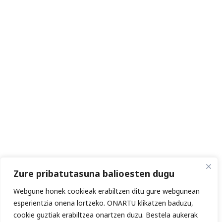
Zure pribatutasuna balioesten dugu
Webgune honek cookieak erabiltzen ditu gure webgunean
esperientzia onena lortzeko. ONARTU klikatzen baduzu,
cookie guztiak erabiltzea onartzen duzu. Bestela aukerak