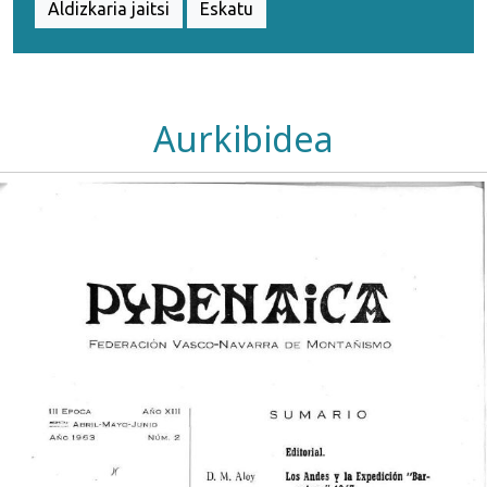
Aldizkaria jaitsi
Eskatu
Aurkibidea