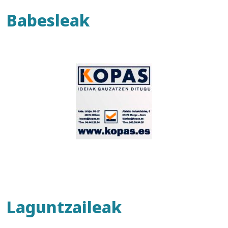
Babesleak
Laguntzaileak