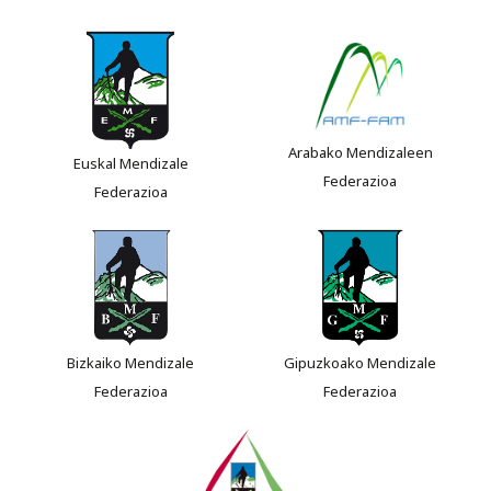
Arabako Mendizaleen
Euskal Mendizale
Federazioa
Federazioa
Bizkaiko Mendizale
Gipuzkoako Mendizale
Federazioa
Federazioa