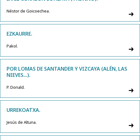
Néstor de Goicoechea.
EZKAURRE.
Pakol.
POR LOMAS DE SANTANDER Y VIZCAYA (ALÉN, LAS
NIEVES...).
P. Donald.
URREKOATXA.
Jesús de Altuna.