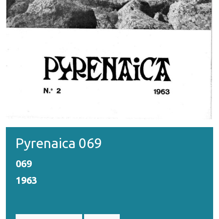
Pyrenaica 069
069
1963