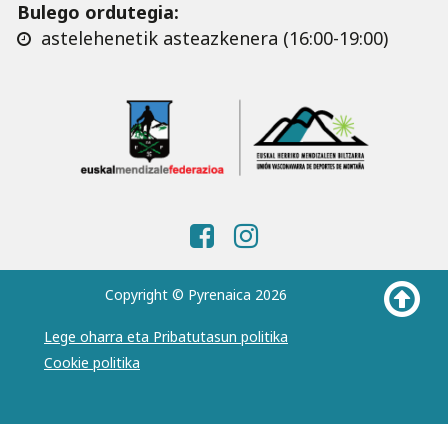
Bulego ordutegia:
astelehenetik asteazkenera (16:00-19:00)
Copyright © Pyrenaica 2026
Lege oharra eta Pribatutasun politika
Cookie politika