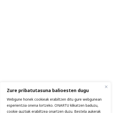
Zure pribatutasuna balioesten dugu
Webgune honek cookieak erabiltzen ditu gure webgunean
esperientzia onena lortzeko. ONARTU klikatzen baduzu,
cookie guztiak erabiltzea onartzen duzu. Bestela aukerak