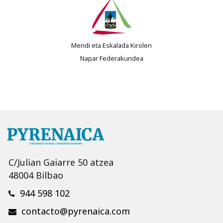
Mendi eta Eskalada Kirolen
Napar Federakundea
C/Julian Gaiarre 50 atzea
48004 Bilbao
944 598 102
contacto@pyrenaica.com