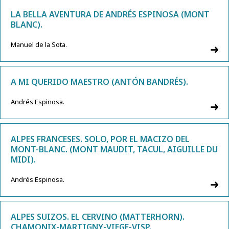
LA BELLA AVENTURA DE ANDRÉS ESPINOSA (MONT
BLANC).
Manuel de la Sota.
A MI QUERIDO MAESTRO (ANTÓN BANDRÉS).
Andrés Espinosa.
ALPES FRANCESES. SOLO, POR EL MACIZO DEL
MONT-BLANC. (MONT MAUDIT, TACUL, AIGUILLE DU
MIDI).
Andrés Espinosa.
ALPES SUIZOS. EL CERVINO (MATTERHORN).
CHAMONIX-MARTIGNY-VIEGE-VISP.