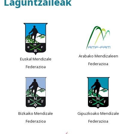
Laguntzaileak
Arabako Mendizaleen
Euskal Mendizale
Federazioa
Federazioa
Bizkaiko Mendizale
Gipuzkoako Mendizale
Federazioa
Federazioa