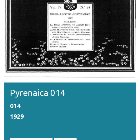
Pyrenaica 014
014
1929