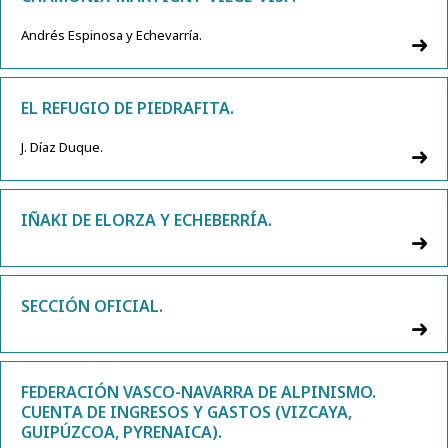
Andrés Espinosa y Echevarría.
EL REFUGIO DE PIEDRAFITA.
J. Díaz Duque.
IÑAKI DE ELORZA Y ECHEBERRÍA.
SECCIÓN OFICIAL.
FEDERACIÓN VASCO-NAVARRA DE ALPINISMO.
CUENTA DE INGRESOS Y GASTOS (VIZCAYA,
GUIPÚZCOA, PYRENAICA).