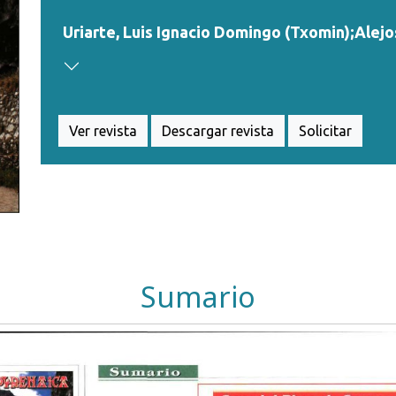
Uriarte, Luis Ignacio Domingo (Txomin);Alejos
Ver revista
Descargar revista
Solicitar
Sumario