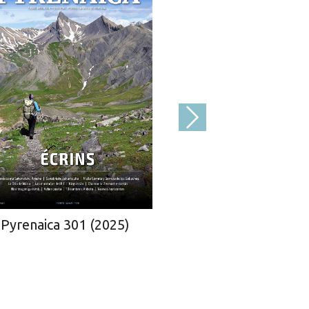
Pyrenaica 300
Pyrenaica 301 (2025)