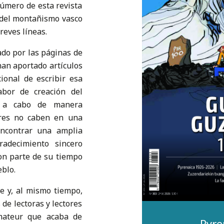
número de esta revista
’ del montañismo vasco
reves líneas.
ado por las páginas de
han aportado artículos
cional de escribir esa
abor de creación del
e a cabo de manera
bres no caben en una
encontrar una amplia
adecimiento sincero
ron parte de su tiempo
eblo.
e y, al mismo tiempo,
de lectoras y lectores
mateur que acaba de
Pyre