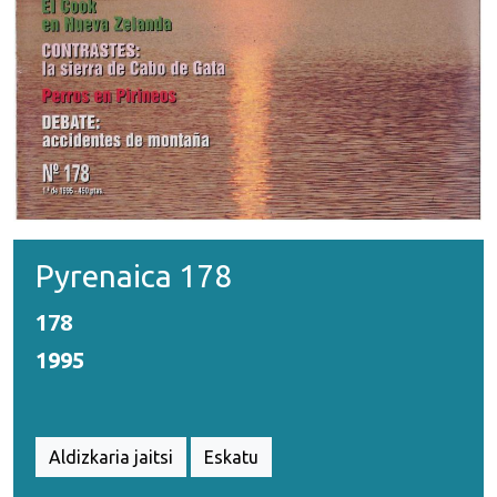
Pyrenaica 178
178
1995
Aldizkaria jaitsi
Eskatu