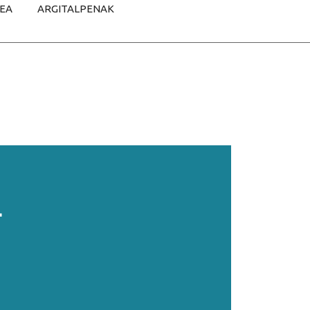
TEA
ARGITALPENAK
L