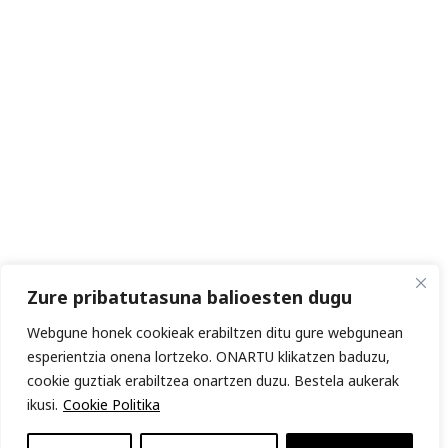
Zure pribatutasuna balioesten dugu
Webgune honek cookieak erabiltzen ditu gure webgunean
esperientzia onena lortzeko. ONARTU klikatzen baduzu,
cookie guztiak erabiltzea onartzen duzu. Bestela aukerak
ikusi.
Cookie Politika