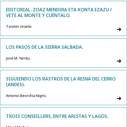
EDITORIAL. ZOAZ MENDIRA ETA KONTA EZAZU /
VETE AL MONTE Y CUÉNTALO.
Txomin Uriarte.
LOS PASOS DE LA SIERRA SALBADA.
José M. Yarritu.
SIGUIENDO LOS RASTROS DE LA REINA DEL CERRO
(ANDES).
Antonio Beorchia Nigris.
TROIS CONSEILLERS, ENTRE ARISTAS Y LAGOS.