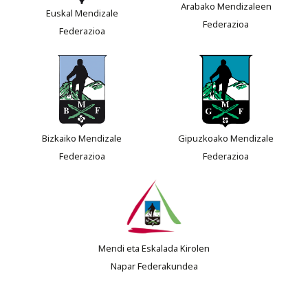
Arabako Mendizaleen
Euskal Mendizale
Federazioa
Federazioa
Bizkaiko Mendizale
Gipuzkoako Mendizale
Federazioa
Federazioa
Mendi eta Eskalada Kirolen
Napar Federakundea