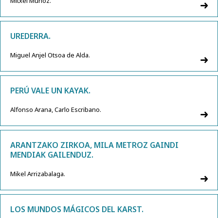
Mitxel Muñoz.
UREDERRA.
Miguel Anjel Otsoa de Alda.
PERÚ VALE UN KAYAK.
Alfonso Arana, Carlo Escribano.
ARANTZAKO ZIRKOA, MILA METROZ GAINDI
MENDIAK GAILENDUZ.
Mikel Arrizabalaga.
LOS MUNDOS MÁGICOS DEL KARST.