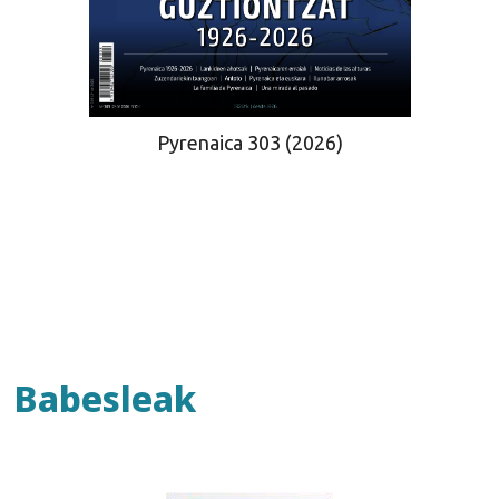
Pyrenaica 303 (2026)
Babesleak