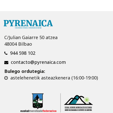
C/Julian Gaiarre 50 atzea
48004 Bilbao
944 598 102
contacto@pyrenaica.com
Bulego ordutegia:
astelehenetik asteazkenera (16:00-19:00)