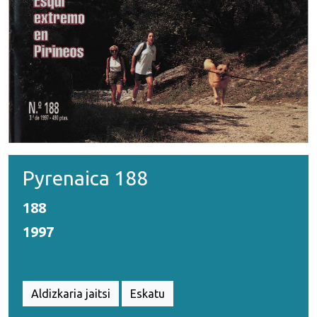
Pyrenaica 188
188
1997
Aldizkaria jaitsi
Eskatu