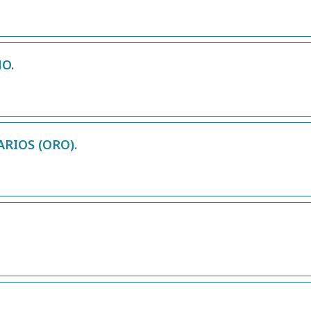
O.
RIOS (ORO).