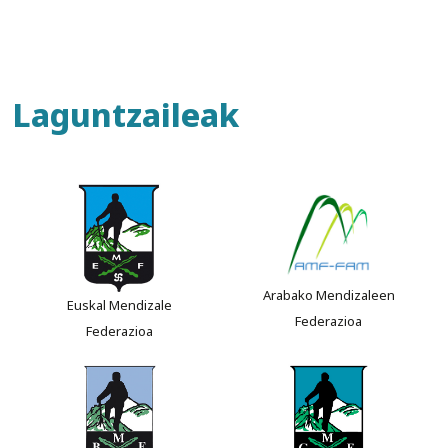
Laguntzaileak
Arabako Mendizaleen
Euskal Mendizale
Federazioa
Federazioa