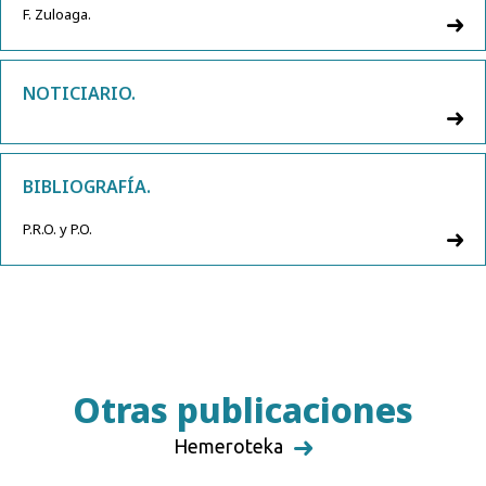
F. Zuloaga.
NOTICIARIO.
BIBLIOGRAFÍA.
P.R.O. y P.O.
Otras publicaciones
Hemeroteka