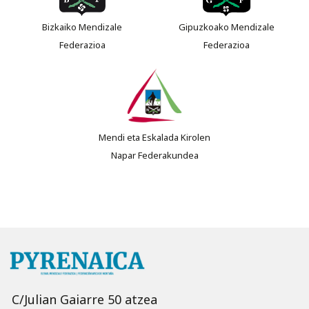
Bizkaiko Mendizale
Gipuzkoako Mendizale
Federazioa
Federazioa
Mendi eta Eskalada Kirolen
Napar Federakundea
C/Julian Gaiarre 50 atzea