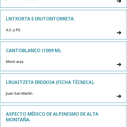
LNTXORTA E IRUTONTORRETA.
A.S. y P.E.
CANTOBLANCO (1009 M).
Mont-araz.
LRUAITZETA ERDIKOA (FICHA TÉCNICA).
Juan San Martín.
ASPECTO MÉDICO DE ALPINISMO DE ALTA
MONTAÑA.