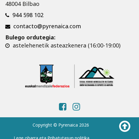
48004 Bilbao
944 598 102
contacto@pyrenaica.com
Bulego ordutegia:
astelehenetik asteazkenera (16:00-19:00)
Copyright © Pyrenaica 2026
Lege oharra eta Pribatutasun politika