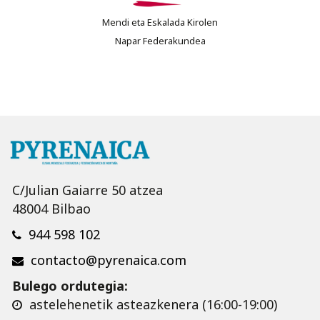
Mendi eta Eskalada Kirolen
Napar Federakundea
C/Julian Gaiarre 50 atzea
48004 Bilbao
944 598 102
contacto@pyrenaica.com
Bulego ordutegia:
astelehenetik asteazkenera (16:00-19:00)