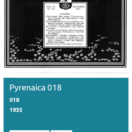
Pyrenaica 018
018
1935