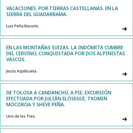
VACACIONES. POR TIERRAS CASTELLANAS. EN LA
SIERRA DEL GUADARRAMA.
Luis Peña Basurto.
EN LAS MONTAÑAS SUIZAS. LA INDÓMITA CUMBRE
DEL CERVINO, CONQUISTADA POR DOS ALPINISTAS
VASCOS.
Jesús Azpilicueta.
DE TOLOSA A CANDANCHÚ, A PIE. EXCURSIÓN
EFECTUADA POR JULIÁN ELÓSEGUI, TXOMIN
MOCOROA Y SHEVE PEÑA.
Uno de los Tres.