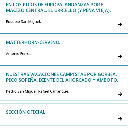
EN LOS PICOS DE EUROPA. ANDANZAS POR EL
MACIZO CENTRAL. EL URRIELLO (Y PEÑA VIEJA).
Eusebio San Míguel.
MATTERHORN-CERVINO.
Antonio Ferrer.
NUESTRAS VACACIONES CAMPISTAS POR GORBEA,
PICO SOPEÑA, DIENTE DEL AHORCADO Y AMBOTO.
Pedro San Miguel, Rafael Carranque.
SECCIÓN OFICIAL.