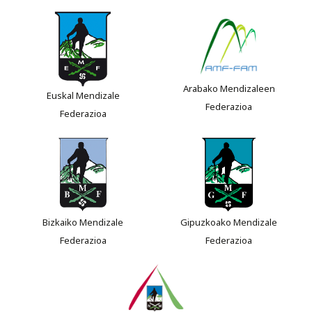
Arabako Mendizaleen
Euskal Mendizale
Federazioa
Federazioa
Bizkaiko Mendizale
Gipuzkoako Mendizale
Federazioa
Federazioa