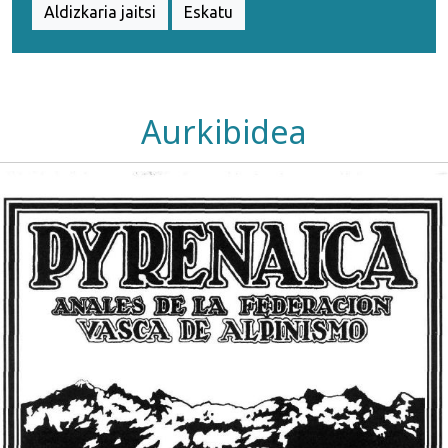
Aldizkaria jaitsi
Eskatu
Aurkibidea