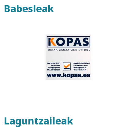
Babesleak
Laguntzaileak