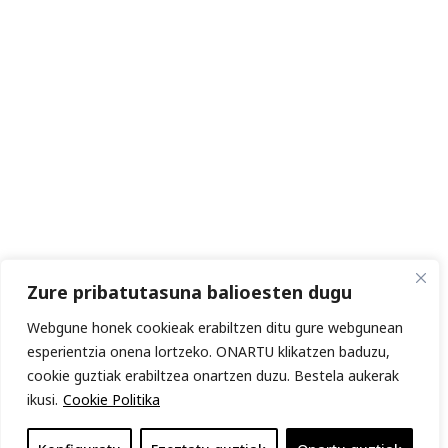
Zure pribatutasuna balioesten dugu
Webgune honek cookieak erabiltzen ditu gure webgunean
esperientzia onena lortzeko. ONARTU klikatzen baduzu,
cookie guztiak erabiltzea onartzen duzu. Bestela aukerak
ikusi.
Cookie Politika