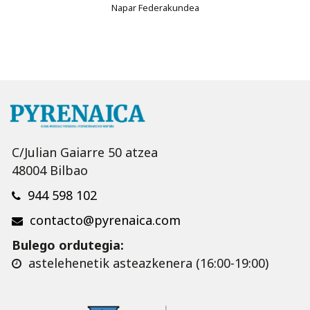
Napar Federakundea
C/Julian Gaiarre 50 atzea
48004 Bilbao
944 598 102
contacto@pyrenaica.com
Bulego ordutegia:
astelehenetik asteazkenera (16:00-19:00)