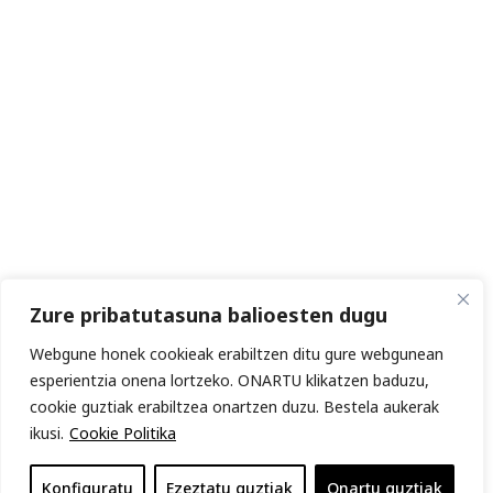
Zure pribatutasuna balioesten dugu
Webgune honek cookieak erabiltzen ditu gure webgunean
esperientzia onena lortzeko. ONARTU klikatzen baduzu,
cookie guztiak erabiltzea onartzen duzu. Bestela aukerak
ikusi.
Cookie Politika
Konfiguratu
Ezeztatu guztiak
Onartu guztiak