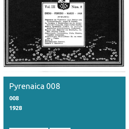
Pyrenaica 008
008
1928