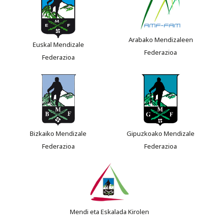
Arabako Mendizaleen
Euskal Mendizale
Federazioa
Federazioa
Bizkaiko Mendizale
Gipuzkoako Mendizale
Federazioa
Federazioa
Mendi eta Eskalada Kirolen