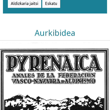
Aldizkaria jaitsi
Eskatu
Aurkibidea