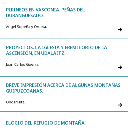
PIRINEOS EN VASCONIA. PEÑAS DEL
DURANGUESADO.
Angel Sopeña y Orueta.
PROYECTOS. LA IGLESIA Y EREMITORIO DE LA
ASCENSIÓN, EN UDALAITZ.
Juan Carlos Guerra.
BREVE IMPRESIÓN ACERCA DE ALGUNAS MONTAÑAS
GUIPUZCOANAS.
Ondarraitz.
ELOGIO DEL REFUGIO DE MONTAÑA.