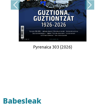
Pyrenaica 303 (2026)
Babesleak