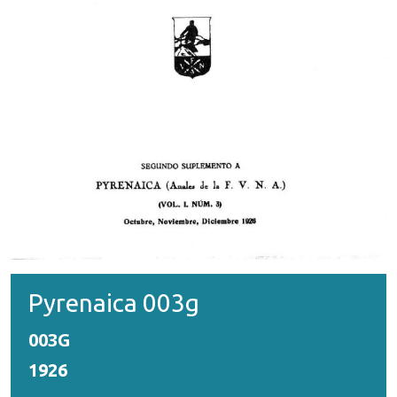
Pyrenaica 003g
003G
1926