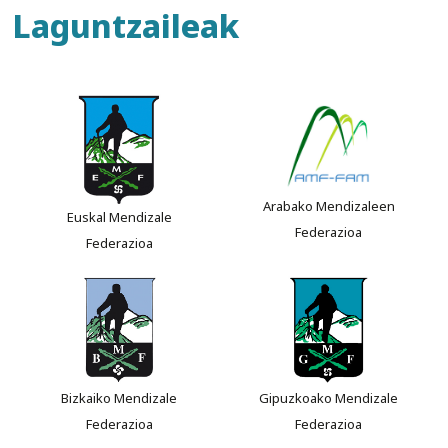
Laguntzaileak
Arabako Mendizaleen
Euskal Mendizale
Federazioa
Federazioa
Bizkaiko Mendizale
Gipuzkoako Mendizale
Federazioa
Federazioa