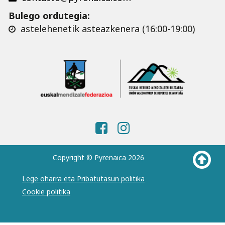
Bulego ordutegia:
astelehenetik asteazkenera (16:00-19:00)
Copyright © Pyrenaica 2026
Lege oharra eta Pribatutasun politika
Cookie politika