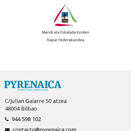
Mendi eta Eskalada Kirolen
Napar Federakundea
C/Julian Gaiarre 50 atzea
48004 Bilbao
944 598 102
contacto@pyrenaica.com