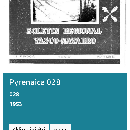
Pyrenaica 028
028
1953
Aldizkaria jaitsi
Eskatu