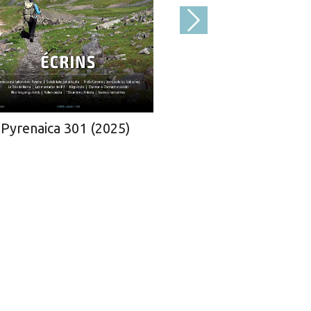
Pyrenaica 300
Pyrenaica 301 (2025)