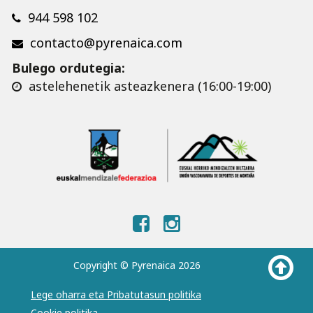
944 598 102
contacto@pyrenaica.com
Bulego ordutegia:
astelehenetik asteazkenera (16:00-19:00)
Copyright © Pyrenaica 2026
Lege oharra eta Pribatutasun politika
Cookie politika