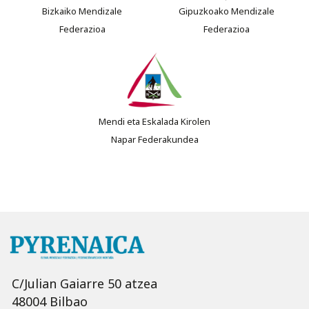
Bizkaiko Mendizale
Gipuzkoako Mendizale
Federazioa
Federazioa
Mendi eta Eskalada Kirolen
Napar Federakundea
C/Julian Gaiarre 50 atzea
48004 Bilbao