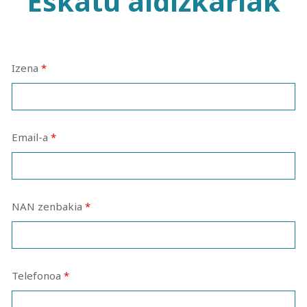
Eskatu aldizkariak
Izena
*
Email-a
*
NAN zenbakia
*
Telefonoa
*