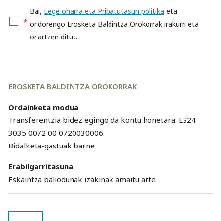
Bai,
Lege oharra eta Pribatutasun politika
eta
*
ondorengo Erosketa Baldintza Orokorrak irakurri eta
onartzen ditut.
EROSKETA BALDINTZA OROKORRAK
Ordainketa modua
Transferentzia bidez egingo da kontu honetara: ES24
3035 0072 00 0720030006.
Bidalketa-gastuak barne
Erabilgarritasuna
Eskaintza baliodunak izakinak amaitu arte