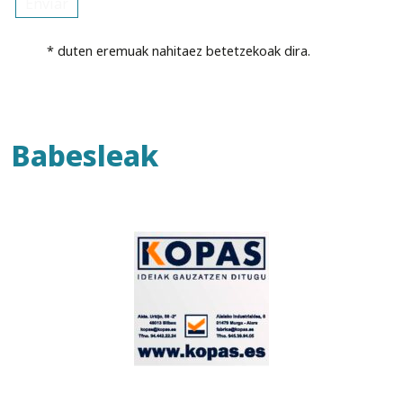
* duten eremuak nahitaez betetzekoak dira.
Babesleak