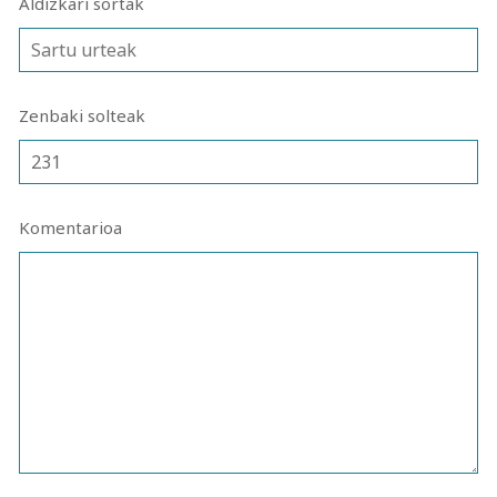
Aldizkari sortak
Zenbaki solteak
Komentarioa