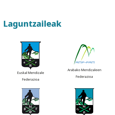
Laguntzaileak
Arabako Mendizaleen
Euskal Mendizale
Federazioa
Federazioa