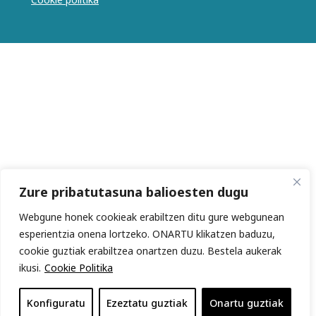
Zure pribatutasuna balioesten dugu
Webgune honek cookieak erabiltzen ditu gure webgunean
esperientzia onena lortzeko. ONARTU klikatzen baduzu,
cookie guztiak erabiltzea onartzen duzu. Bestela aukerak
ikusi.
Cookie Politika
Konfiguratu
Ezeztatu guztiak
Onartu guztiak