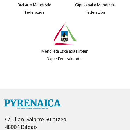
Bizkaiko Mendizale
Gipuzkoako Mendizale
Federazioa
Federazioa
Mendi eta Eskalada Kirolen
Napar Federakundea
C/Julian Gaiarre 50 atzea
48004 Bilbao