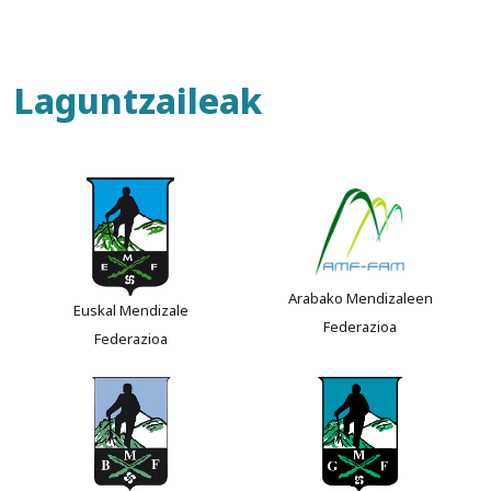
Laguntzaileak
Arabako Mendizaleen
Euskal Mendizale
Federazioa
Federazioa