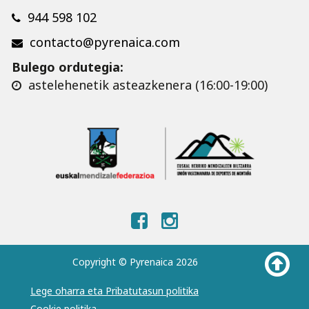
944 598 102
contacto@pyrenaica.com
Bulego ordutegia:
astelehenetik asteazkenera (16:00-19:00)
Copyright © Pyrenaica 2026
Lege oharra eta Pribatutasun politika
Cookie politika