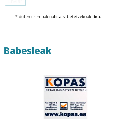
* duten eremuak nahitaez betetzekoak dira.
Babesleak