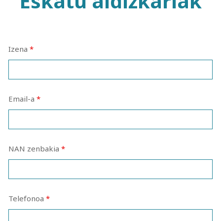
Eskatu aldizkariak
Izena
*
Email-a
*
NAN zenbakia
*
Telefonoa
*