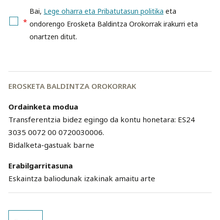
Bai,
Lege oharra eta Pribatutasun politika
eta
*
ondorengo Erosketa Baldintza Orokorrak irakurri eta
onartzen ditut.
EROSKETA BALDINTZA OROKORRAK
Ordainketa modua
Transferentzia bidez egingo da kontu honetara: ES24
3035 0072 00 0720030006.
Bidalketa-gastuak barne
Erabilgarritasuna
Eskaintza baliodunak izakinak amaitu arte