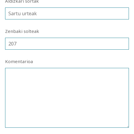
Aldizkari sortak
Zenbaki solteak
Komentarioa