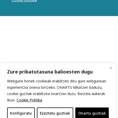
Zure pribatutasuna balioesten dugu
Webgune honek cookieak erabiltzen ditu gure webgunean
esperientzia onena lortzeko. ONARTU klikatzen baduzu,
cookie guztiak erabiltzea onartzen duzu. Bestela aukerak
ikusi.
Cookie Politika
Konfiguratu
Ezeztatu guztiak
Onartu guztiak