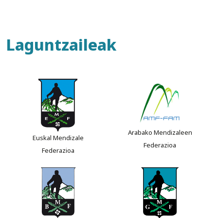
Laguntzaileak
Arabako Mendizaleen
Euskal Mendizale
Federazioa
Federazioa