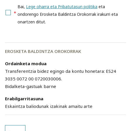
Bai,
Lege oharra eta Pribatutasun politika
eta
*
ondorengo Erosketa Baldintza Orokorrak irakurri eta
onartzen ditut.
EROSKETA BALDINTZA OROKORRAK
Ordainketa modua
Transferentzia bidez egingo da kontu honetara: ES24
3035 0072 00 0720030006.
Bidalketa-gastuak barne
Erabilgarritasuna
Eskaintza baliodunak izakinak amaitu arte