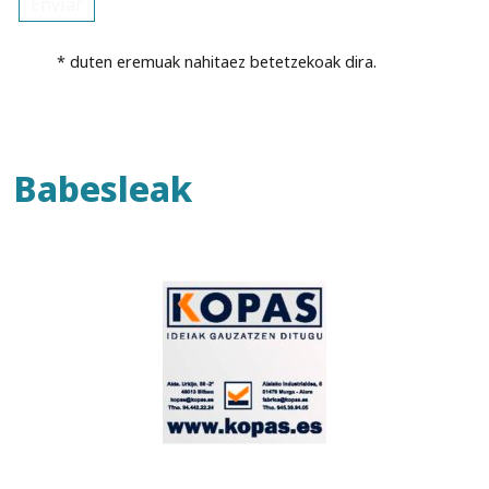
* duten eremuak nahitaez betetzekoak dira.
Babesleak