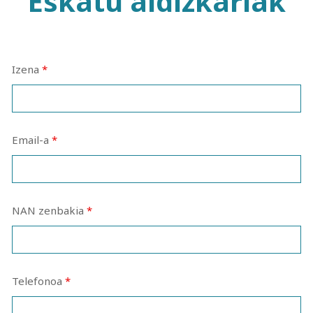
Eskatu aldizkariak
Izena
*
Email-a
*
NAN zenbakia
*
Telefonoa
*