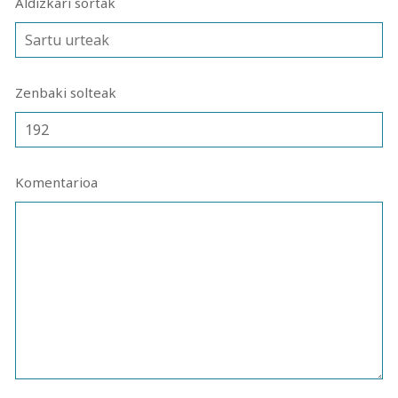
Aldizkari sortak
Zenbaki solteak
Komentarioa