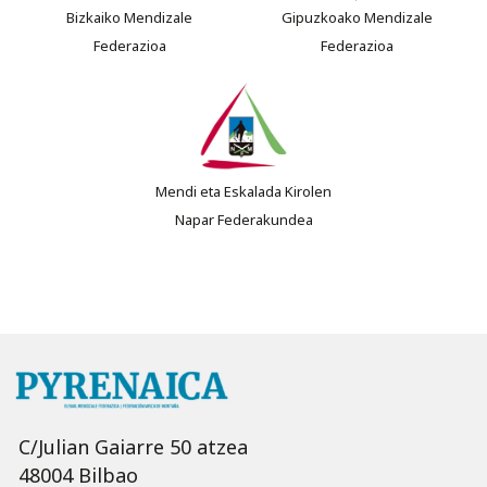
Bizkaiko Mendizale
Gipuzkoako Mendizale
Federazioa
Federazioa
Mendi eta Eskalada Kirolen
Napar Federakundea
C/Julian Gaiarre 50 atzea
48004 Bilbao