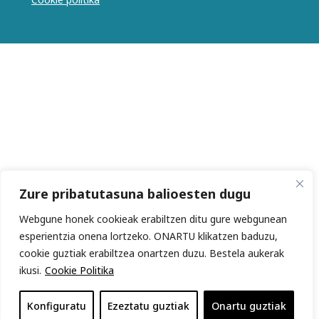
Zure pribatutasuna balioesten dugu
Webgune honek cookieak erabiltzen ditu gure webgunean
esperientzia onena lortzeko. ONARTU klikatzen baduzu,
cookie guztiak erabiltzea onartzen duzu. Bestela aukerak
ikusi.
Cookie Politika
Konfiguratu
Ezeztatu guztiak
Onartu guztiak