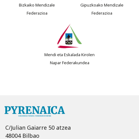
Bizkaiko Mendizale
Gipuzkoako Mendizale
Federazioa
Federazioa
Mendi eta Eskalada Kirolen
Napar Federakundea
C/Julian Gaiarre 50 atzea
48004 Bilbao