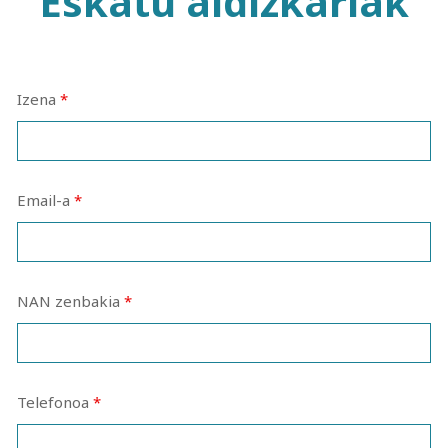
Eskatu aldizkariak
Izena
*
Email-a
*
NAN zenbakia
*
Telefonoa
*