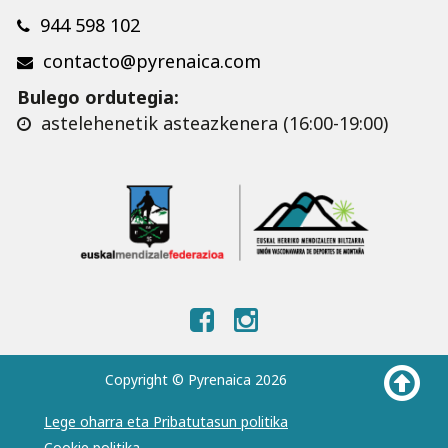
944 598 102
contacto@pyrenaica.com
Bulego ordutegia:
astelehenetik asteazkenera (16:00-19:00)
Copyright © Pyrenaica 2026
Lege oharra eta Pribatutasun politika
Cookie politika