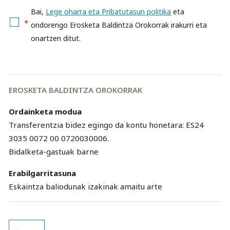
Bai,
Lege oharra eta Pribatutasun politika
eta
*
ondorengo Erosketa Baldintza Orokorrak irakurri eta
onartzen ditut.
EROSKETA BALDINTZA OROKORRAK
Ordainketa modua
Transferentzia bidez egingo da kontu honetara: ES24
3035 0072 00 0720030006.
Bidalketa-gastuak barne
Erabilgarritasuna
Eskaintza baliodunak izakinak amaitu arte