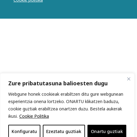
Zure pribatutasuna balioesten dugu
Webgune honek cookieak erabiltzen ditu gure webgunean
esperientzia onena lortzeko. ONARTU klikatzen baduzu,
cookie guztiak erabiltzea onartzen duzu. Bestela aukerak
ikusi.
Cookie Politika
Konfiguratu
Ezeztatu guztiak
Onartu guztiak