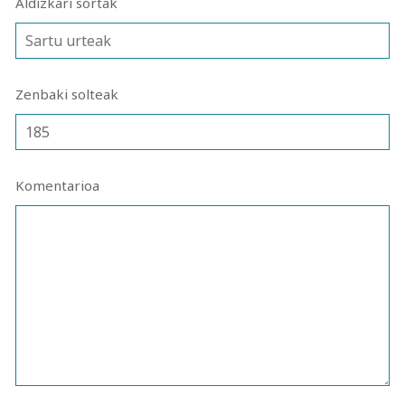
Aldizkari sortak
Zenbaki solteak
Komentarioa