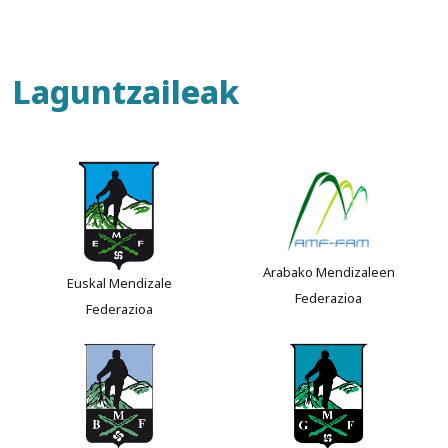
Laguntzaileak
Arabako Mendizaleen
Euskal Mendizale
Federazioa
Federazioa