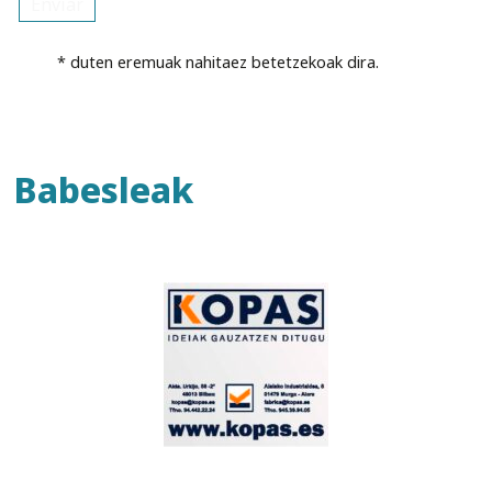
* duten eremuak nahitaez betetzekoak dira.
Babesleak