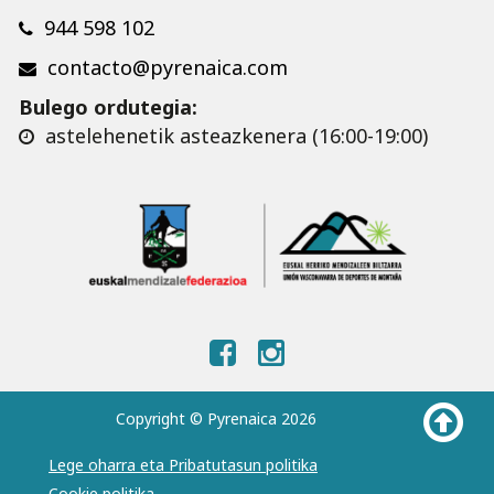
944 598 102
contacto@pyrenaica.com
Bulego ordutegia:
astelehenetik asteazkenera (16:00-19:00)
Copyright © Pyrenaica 2026
Lege oharra eta Pribatutasun politika
Cookie politika