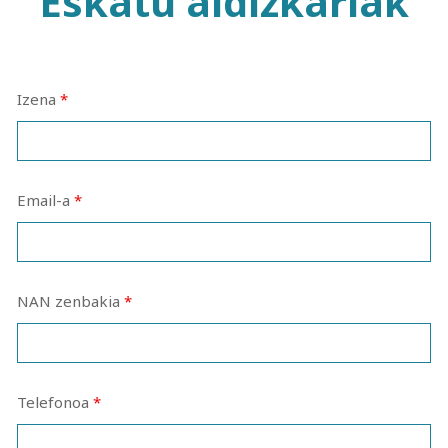
Eskatu aldizkariak
Izena
*
Email-a
*
NAN zenbakia
*
Telefonoa
*