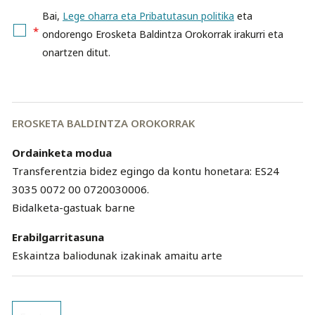
Bai,
Lege oharra eta Pribatutasun politika
eta
*
ondorengo Erosketa Baldintza Orokorrak irakurri eta
onartzen ditut.
EROSKETA BALDINTZA OROKORRAK
Ordainketa modua
Transferentzia bidez egingo da kontu honetara: ES24
3035 0072 00 0720030006.
Bidalketa-gastuak barne
Erabilgarritasuna
Eskaintza baliodunak izakinak amaitu arte