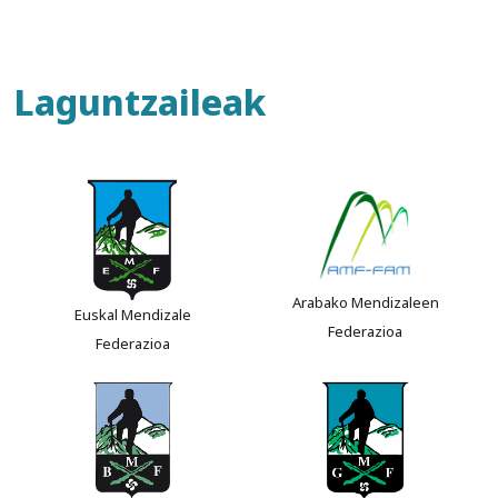
Laguntzaileak
Arabako Mendizaleen
Euskal Mendizale
Federazioa
Federazioa