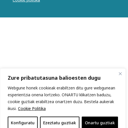
Zure pribatutasuna balioesten dugu
Webgune honek cookieak erabiltzen ditu gure webgunean
esperientzia onena lortzeko. ONARTU klikatzen baduzu,
cookie guztiak erabiltzea onartzen duzu. Bestela aukerak
ikusi.
Cookie Politika
Konfiguratu
Ezeztatu guztiak
Onartu guztiak