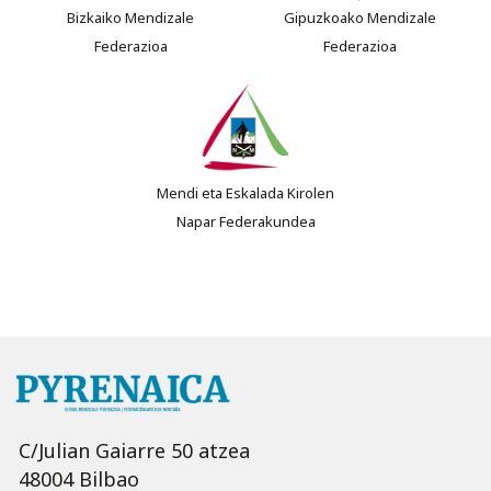
Bizkaiko Mendizale
Gipuzkoako Mendizale
Federazioa
Federazioa
Mendi eta Eskalada Kirolen
Napar Federakundea
C/Julian Gaiarre 50 atzea
48004 Bilbao