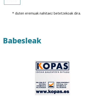
* duten eremuak nahitaez betetzekoak dira.
Babesleak