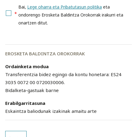
Bai,
Lege oharra eta Pribatutasun politika
eta
*
ondorengo Erosketa Baldintza Orokorrak irakurri eta
onartzen ditut.
EROSKETA BALDINTZA OROKORRAK
Ordainketa modua
Transferentzia bidez egingo da kontu honetara: ES24
3035 0072 00 0720030006.
Bidalketa-gastuak barne
Erabilgarritasuna
Eskaintza baliodunak izakinak amaitu arte