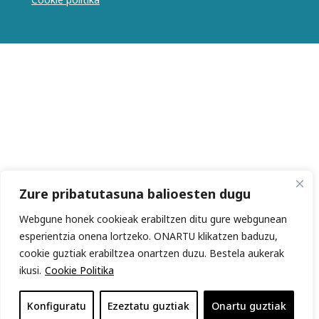
Zure pribatutasuna balioesten dugu
Webgune honek cookieak erabiltzen ditu gure webgunean
esperientzia onena lortzeko. ONARTU klikatzen baduzu,
cookie guztiak erabiltzea onartzen duzu. Bestela aukerak
ikusi.
Cookie Politika
Konfiguratu
Ezeztatu guztiak
Onartu guztiak