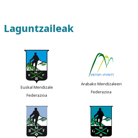
Laguntzaileak
Arabako Mendizaleen
Euskal Mendizale
Federazioa
Federazioa