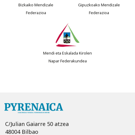
Bizkaiko Mendizale
Gipuzkoako Mendizale
Federazioa
Federazioa
Mendi eta Eskalada Kirolen
Napar Federakundea
C/Julian Gaiarre 50 atzea
48004 Bilbao