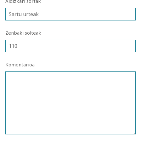
Aldizkari sortak
Zenbaki solteak
Komentarioa