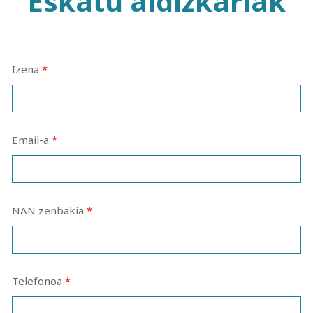
Eskatu aldizkariak
Izena
*
Email-a
*
NAN zenbakia
*
Telefonoa
*