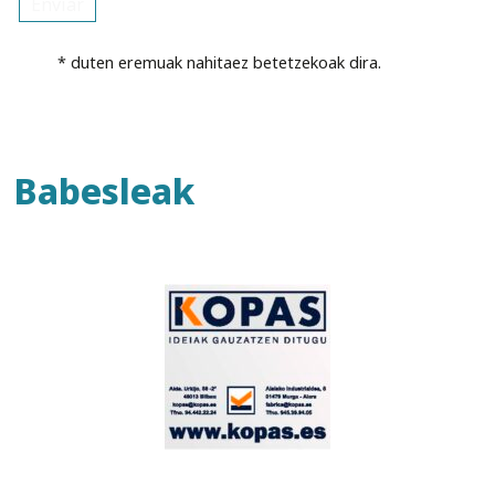
* duten eremuak nahitaez betetzekoak dira.
Babesleak