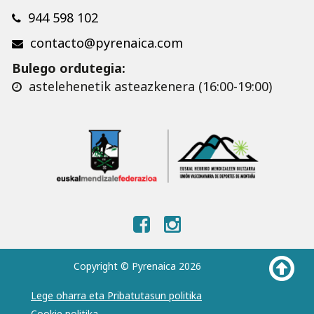
944 598 102
contacto@pyrenaica.com
Bulego ordutegia:
astelehenetik asteazkenera (16:00-19:00)
Copyright © Pyrenaica 2026
Lege oharra eta Pribatutasun politika
Cookie politika