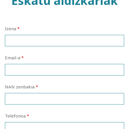
Eskatu aldizkariak
Izena
*
Email-a
*
NAN zenbakia
*
Telefonoa
*