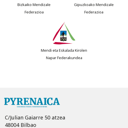
Bizkaiko Mendizale
Gipuzkoako Mendizale
Federazioa
Federazioa
Mendi eta Eskalada Kirolen
Napar Federakundea
C/Julian Gaiarre 50 atzea
48004 Bilbao