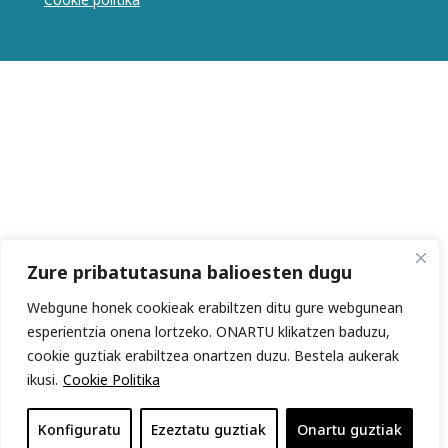
Zure pribatutasuna balioesten dugu
Webgune honek cookieak erabiltzen ditu gure webgunean
esperientzia onena lortzeko. ONARTU klikatzen baduzu,
cookie guztiak erabiltzea onartzen duzu. Bestela aukerak
ikusi.
Cookie Politika
Konfiguratu
Ezeztatu guztiak
Onartu guztiak