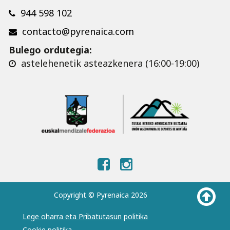
944 598 102
contacto@pyrenaica.com
Bulego ordutegia:
astelehenetik asteazkenera (16:00-19:00)
Copyright © Pyrenaica 2026
Lege oharra eta Pribatutasun politika
Cookie politika