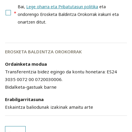
Bai,
Lege oharra eta Pribatutasun politika
eta
*
ondorengo Erosketa Baldintza Orokorrak irakurri eta
onartzen ditut.
EROSKETA BALDINTZA OROKORRAK
Ordainketa modua
Transferentzia bidez egingo da kontu honetara: ES24
3035 0072 00 0720030006.
Bidalketa-gastuak barne
Erabilgarritasuna
Eskaintza baliodunak izakinak amaitu arte