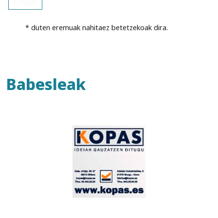
* duten eremuak nahitaez betetzekoak dira.
Babesleak