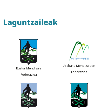
Laguntzaileak
Arabako Mendizaleen
Euskal Mendizale
Federazioa
Federazioa