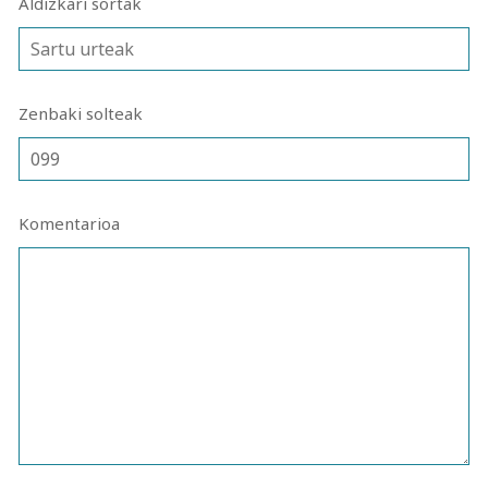
Aldizkari sortak
Zenbaki solteak
Komentarioa