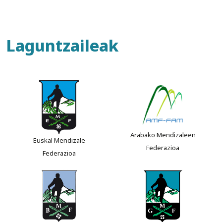
Laguntzaileak
Arabako Mendizaleen
Euskal Mendizale
Federazioa
Federazioa