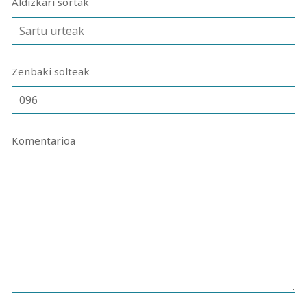
Aldizkari sortak
Zenbaki solteak
Komentarioa