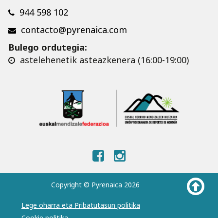
944 598 102
contacto@pyrenaica.com
Bulego ordutegia:
astelehenetik asteazkenera (16:00-19:00)
Copyright © Pyrenaica 2026
Lege oharra eta Pribatutasun politika
Cookie politika