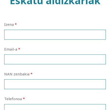
Eskatu aldizkariak
Izena
*
Email-a
*
NAN zenbakia
*
Telefonoa
*