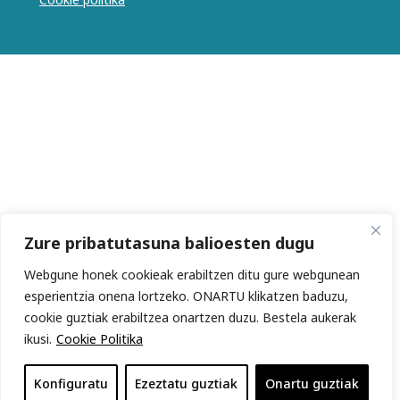
Zure pribatutasuna balioesten dugu
Webgune honek cookieak erabiltzen ditu gure webgunean
esperientzia onena lortzeko. ONARTU klikatzen baduzu,
cookie guztiak erabiltzea onartzen duzu. Bestela aukerak
ikusi.
Cookie Politika
Konfiguratu
Ezeztatu guztiak
Onartu guztiak