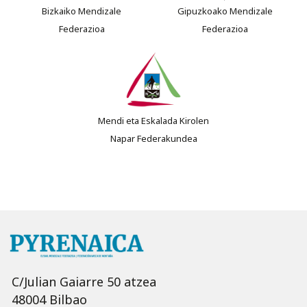
Bizkaiko Mendizale
Gipuzkoako Mendizale
Federazioa
Federazioa
Mendi eta Eskalada Kirolen
Napar Federakundea
C/Julian Gaiarre 50 atzea
48004 Bilbao