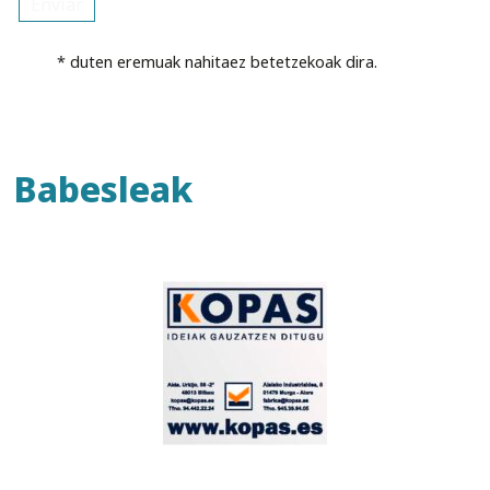
* duten eremuak nahitaez betetzekoak dira.
Babesleak