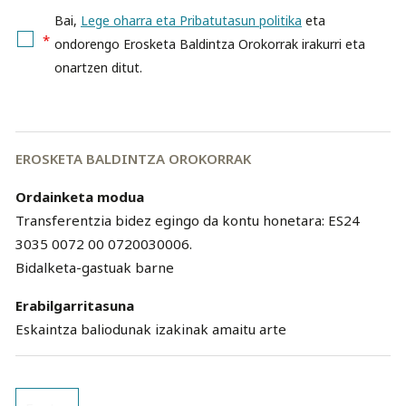
Bai,
Lege oharra eta Pribatutasun politika
eta
*
ondorengo Erosketa Baldintza Orokorrak irakurri eta
onartzen ditut.
EROSKETA BALDINTZA OROKORRAK
Ordainketa modua
Transferentzia bidez egingo da kontu honetara: ES24
3035 0072 00 0720030006.
Bidalketa-gastuak barne
Erabilgarritasuna
Eskaintza baliodunak izakinak amaitu arte