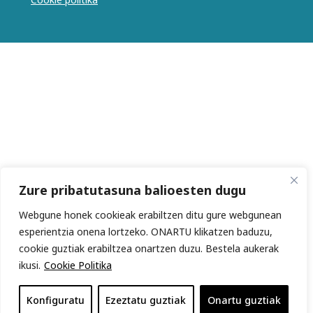
Zure pribatutasuna balioesten dugu
Webgune honek cookieak erabiltzen ditu gure webgunean
esperientzia onena lortzeko. ONARTU klikatzen baduzu,
cookie guztiak erabiltzea onartzen duzu. Bestela aukerak
ikusi.
Cookie Politika
Konfiguratu
Ezeztatu guztiak
Onartu guztiak