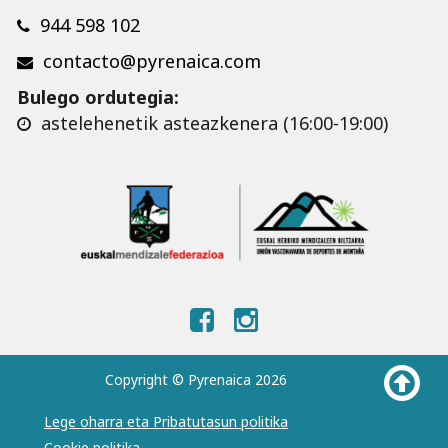
944 598 102
contacto@pyrenaica.com
Bulego ordutegia:
astelehenetik asteazkenera (16:00-19:00)
Copyright © Pyrenaica 2026
Lege oharra eta Pribatutasun politika
Cookie politika