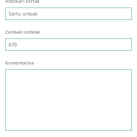
Aldizkari sortak
Zenbaki solteak
Komentarioa