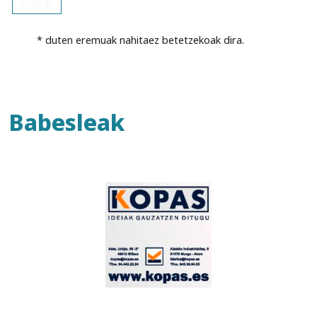
* duten eremuak nahitaez betetzekoak dira.
Babesleak