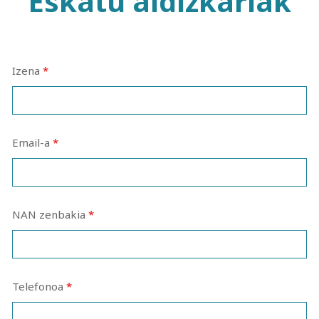
Eskatu aldizkariak
Izena
*
Email-a
*
NAN zenbakia
*
Telefonoa
*