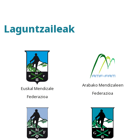
Laguntzaileak
Arabako Mendizaleen
Euskal Mendizale
Federazioa
Federazioa