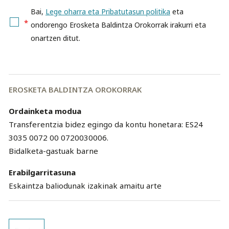
Bai,
Lege oharra eta Pribatutasun politika
eta
*
ondorengo Erosketa Baldintza Orokorrak irakurri eta
onartzen ditut.
EROSKETA BALDINTZA OROKORRAK
Ordainketa modua
Transferentzia bidez egingo da kontu honetara: ES24
3035 0072 00 0720030006.
Bidalketa-gastuak barne
Erabilgarritasuna
Eskaintza baliodunak izakinak amaitu arte