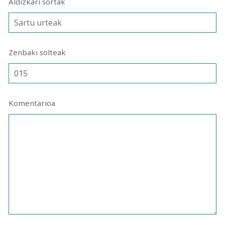
Aldizkari sortak
Zenbaki solteak
Komentarioa