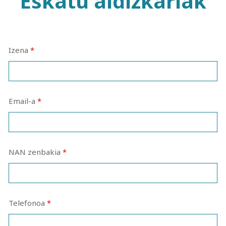
Eskatu aldizkariak
Izena
*
Email-a
*
NAN zenbakia
*
Telefonoa
*