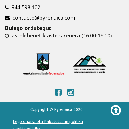
944 598 102
contacto@pyrenaica.com
Bulego ordutegia:
astelehenetik asteazkenera (16:00-19:00)
Copyright © Pyrenaica 2026
Lege oharra eta Pribatutasun politika
Cookie politika