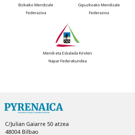
Bizkaiko Mendizale
Gipuzkoako Mendizale
Federazioa
Federazioa
Mendi eta Eskalada Kirolen
Napar Federakundea
C/Julian Gaiarre 50 atzea
48004 Bilbao