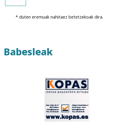
* duten eremuak nahitaez betetzekoak dira.
Babesleak