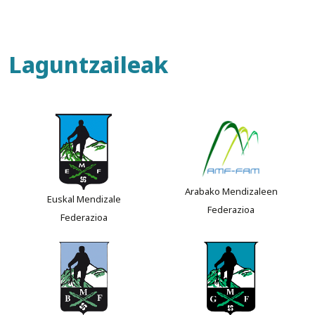
Laguntzaileak
Arabako Mendizaleen
Euskal Mendizale
Federazioa
Federazioa