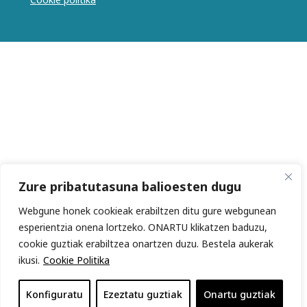
Zure pribatutasuna balioesten dugu
Webgune honek cookieak erabiltzen ditu gure webgunean
esperientzia onena lortzeko. ONARTU klikatzen baduzu,
cookie guztiak erabiltzea onartzen duzu. Bestela aukerak
ikusi.
Cookie Politika
Konfiguratu
Ezeztatu guztiak
Onartu guztiak