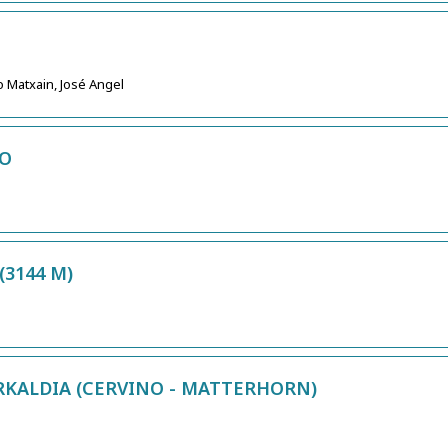
o Matxain, José Angel
LO
(3144 M)
RKALDIA (CERVINO - MATTERHORN)