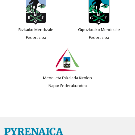
Bizkaiko Mendizale
Gipuzkoako Mendizale
Federazioa
Federazioa
Mendi eta Eskalada Kirolen
Napar Federakundea