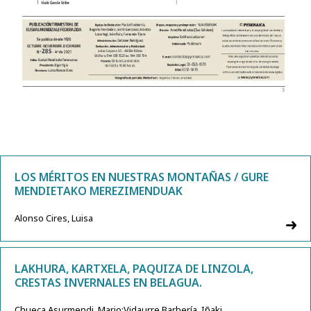
LOS MÉRITOS EN NUESTRAS MONTAÑAS / GURE
MENDIETAKO MEREZIMENDUAK
Alonso Cires, Luisa
LAKHURA, KARTXELA, PAQUIZA DE LINZOLA,
CRESTAS INVERNALES EN BELAGUA.
Chueca Asurmendi, Mario;Vidaurre Barbería, Iñaki