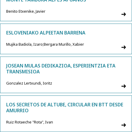
Benito Etxenike, Javier
ESLOVENIAKO ALPEETAN BARRENA
Mujika Badiola, Izaro;Bergara Murillo, Xabier
JOSEAN MULAS DEDIKAZIOA, ESPERIENTZIA ETA
TRANSMISIOA
Gonzalez Lertxundi, Ioritz
LOS SECRETOS DE ALTUBE, CIRCULAR EN BTT DESDE
AMURRIO
Ruiz Rotaeche "Rota", Ivan