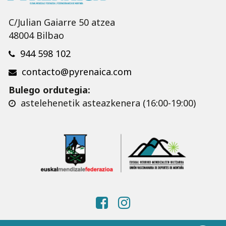
C/Julian Gaiarre 50 atzea
48004 Bilbao
944 598 102
contacto@pyrenaica.com
Bulego ordutegia:
astelehenetik asteazkenera (16:00-19:00)