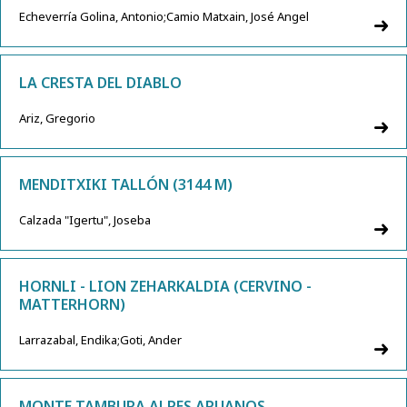
Echeverría Golina, Antonio;Camio Matxain, José Angel
LA CRESTA DEL DIABLO
Ariz, Gregorio
MENDITXIKI TALLÓN (3144 M)
Calzada "Igertu", Joseba
HORNLI - LION ZEHARKALDIA (CERVINO -
MATTERHORN)
Larrazabal, Endika;Goti, Ander
MONTE TAMBURA ALPES APUANOS