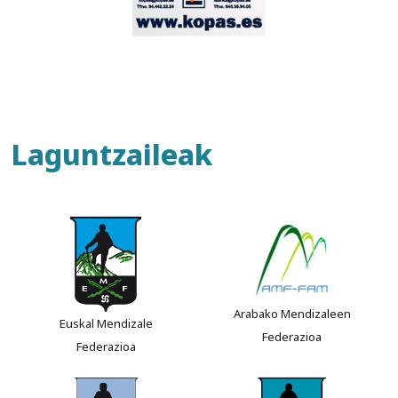
Laguntzaileak
Arabako Mendizaleen
Euskal Mendizale
Federazioa
Federazioa