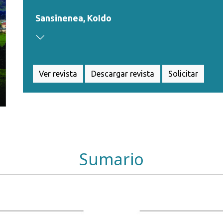
Sansinenea, KoIdo
Ver revista
Descargar revista
Solicitar
Sumario