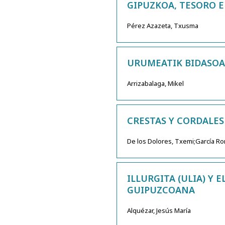
GIPUZKOA, TESORO 
Pérez Azazeta, Txusma
URUMEATIK BIDASOAR
Arrizabalaga, Mikel
CRESTAS Y CORDALES
De los Dolores, Txemi;García R
ILLURGITA (ULIA) Y 
GUIPUZCOANA
Alquézar, Jesús María