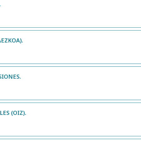
.
AEZKOA).
SIONES.
ES (OIZ).