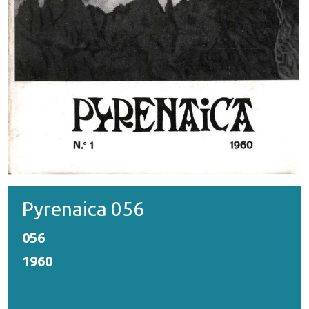
Pyrenaica 056
056
1960