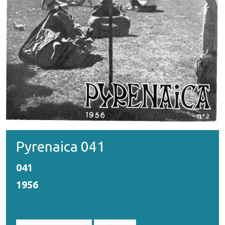
Pyrenaica 041
041
1956