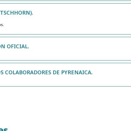
ETSCHHORN).
os.
N OFICIAL.
OS COLABORADORES DE PYRENAICA.
es