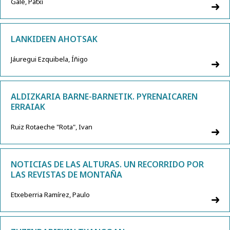
Galé, Patxi
LANKIDEEN AHOTSAK
Jáuregui Ezquibela, Íñigo
ALDIZKARIA BARNE-BARNETIK. PYRENAICAREN
ERRAIAK
Ruiz Rotaeche "Rota", Ivan
NOTICIAS DE LAS ALTURAS. UN RECORRIDO POR
LAS REVISTAS DE MONTAÑA
Etxeberria Ramírez, Paulo