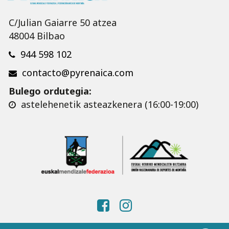
C/Julian Gaiarre 50 atzea
48004 Bilbao
944 598 102
contacto@pyrenaica.com
Bulego ordutegia:
astelehenetik asteazkenera (16:00-19:00)