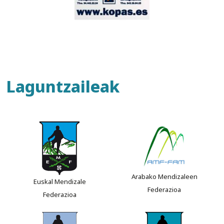
Laguntzaileak
Arabako Mendizaleen
Euskal Mendizale
Federazioa
Federazioa