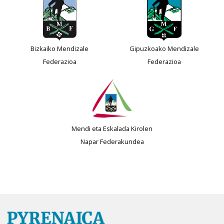
Bizkaiko Mendizale
Gipuzkoako Mendizale
Federazioa
Federazioa
Mendi eta Eskalada Kirolen
Napar Federakundea