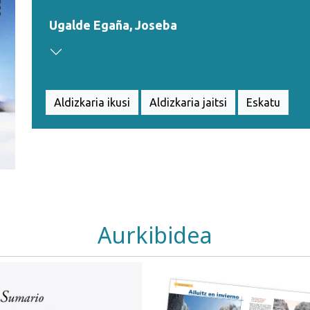
Ugalde Egaña, Joseba
Aldizkaria ikusi
Aldizkaria jaitsi
Eskatu
Aurkibidea