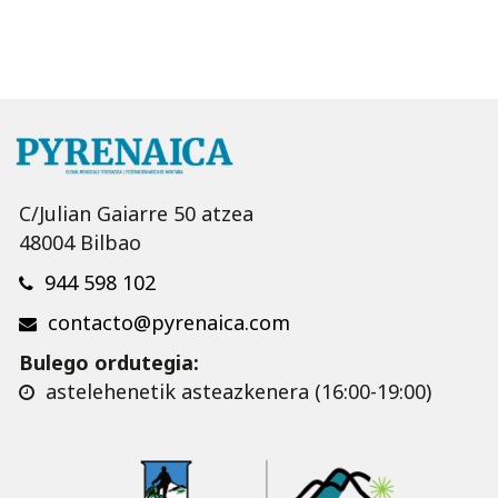
C/Julian Gaiarre 50 atzea
48004 Bilbao
944 598 102
contacto@pyrenaica.com
Bulego ordutegia:
astelehenetik asteazkenera (16:00-19:00)