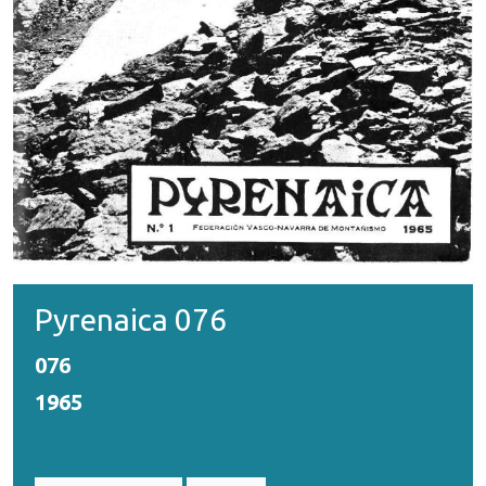
Pyrenaica 076
076
1965