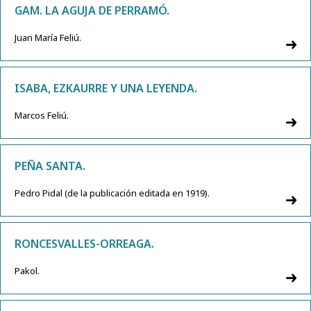
GAM. LA AGUJA DE PERRAMÓ.
Juan María Feliú.
ISABA, EZKAURRE Y UNA LEYENDA.
Marcos Feliú.
PEÑA SANTA.
Pedro Pidal (de la publicación editada en 1919).
RONCESVALLES-ORREAGA.
Pakol.