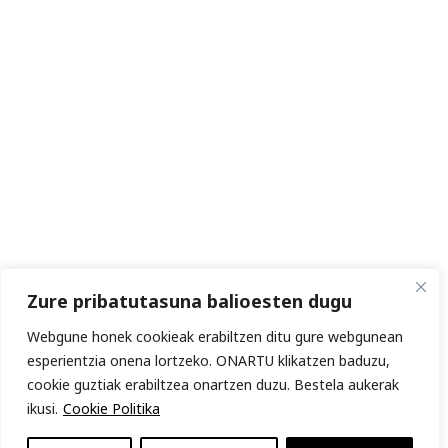
Zure pribatutasuna balioesten dugu
Webgune honek cookieak erabiltzen ditu gure webgunean
esperientzia onena lortzeko. ONARTU klikatzen baduzu,
cookie guztiak erabiltzea onartzen duzu. Bestela aukerak
ikusi.
Cookie Politika