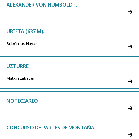
ALEXANDER VON HUMBOLDT.
UBIETA (637 M).
Rubén las Hayas.
UZTURRE.
Matxín Labayen.
NOTICIARIO.
CONCURSO DE PARTES DE MONTAÑA.