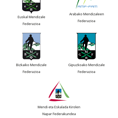
Arabako Mendizaleen
Euskal Mendizale
Federazioa
Federazioa
Bizkaiko Mendizale
Gipuzkoako Mendizale
Federazioa
Federazioa
Mendi eta Eskalada Kirolen
Napar Federakundea